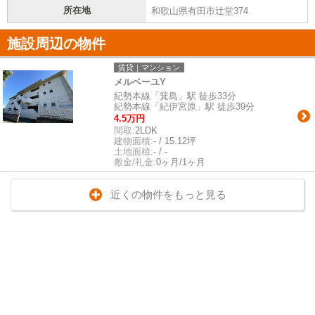
所在地
和歌山県有田市辻堂374
施設周辺の物件
賃貸｜マンション
メルベーユY
紀勢本線「箕島」駅 徒歩33分
紀勢本線「紀伊宮原」駅 徒歩39分
4.5万円
間取:
2LDK
建物面積:
- / 15.12坪
土地面積:
- / -
敷金/礼金:
0ヶ月/1ヶ月
近くの物件をもっと見る