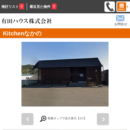
0
0
検討リスト
最近見た物件
お問合せ
Kitchenなかの
前
次
画像タップで拡大表示【
1
/1】