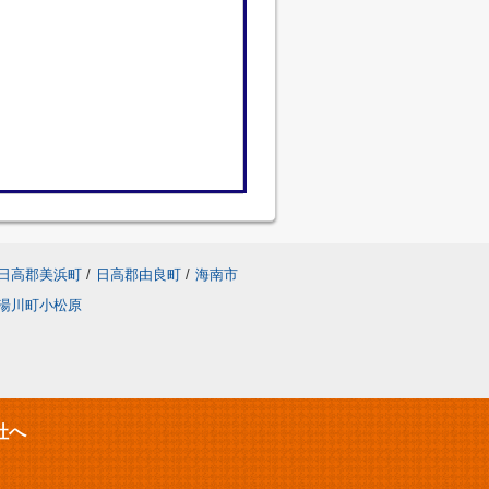
日高郡美浜町
/
日高郡由良町
/
海南市
湯川町小松原
社へ