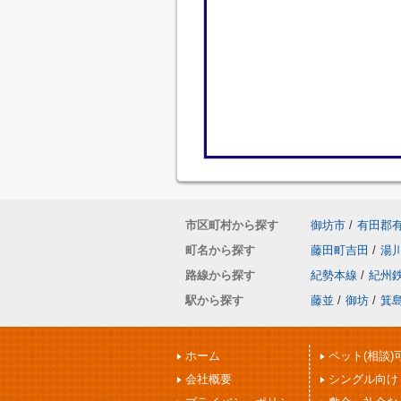
市区町村から探す
御坊市
/
有田郡
町名から探す
藤田町吉田
/
湯
路線から探す
紀勢本線
/
紀州
駅から探す
藤並
/
御坊
/
箕
ホーム
ペット(相談)
会社概要
シングル向け