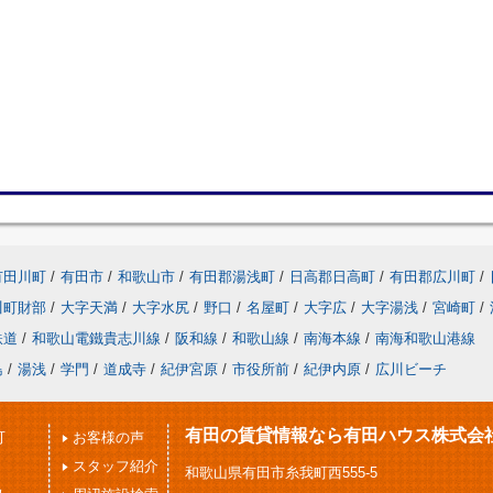
有田川町
/
有田市
/
和歌山市
/
有田郡湯浅町
/
日高郡日高町
/
有田郡広川町
/
川町財部
/
大字天満
/
大字水尻
/
野口
/
名屋町
/
大字広
/
大字湯浅
/
宮崎町
/
鉄道
/
和歌山電鐵貴志川線
/
阪和線
/
和歌山線
/
南海本線
/
南海和歌山港線
島
/
湯浅
/
学門
/
道成寺
/
紀伊宮原
/
市役所前
/
紀伊内原
/
広川ビーチ
有田の賃貸情報なら有田ハウス株式会
可
お客様の声
スタッフ紹介
和歌山県有田市糸我町西555-5