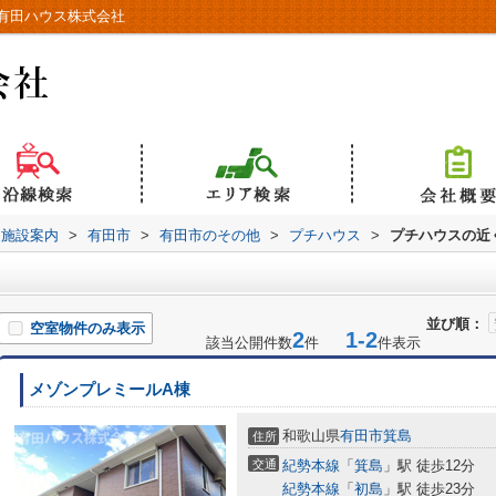
有田ハウス株式会社
辺施設案内
>
有田市
>
有田市のその他
>
プチハウス
>
プチハウスの近
並び順：
空室物件のみ表示
2
1-2
該当公開件数
件
件表示
メゾンプレミールA棟
和歌山県
有田市
箕島
住所
交通
紀勢本線
「
箕島
」駅 徒歩12分
紀勢本線
「
初島
」駅 徒歩23分