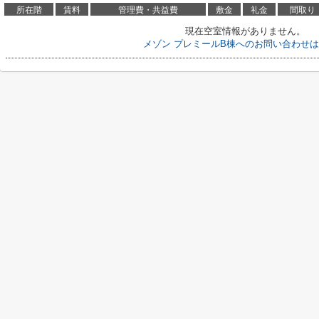
所在階
賃料
管理費・共益費
敷金
礼金
間取り
現在空室情報がありません。
メゾン プレミールB棟へのお問い合わせ