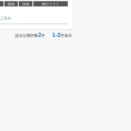
面積
詳細
検討リスト
はこちら
2
1-2
該当公開件数
件
件表示