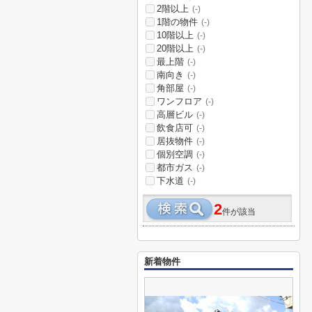
2階以上
(-)
1階の物件
(-)
10階以上
(-)
20階以上
(-)
最上階
(-)
南向き
(-)
角部屋
(-)
ワンフロア
(-)
高層ビル
(-)
飲食店可
(-)
居抜物件
(-)
個別空調
(-)
都市ガス
(-)
下水道
(-)
2
件が該当
新着物件