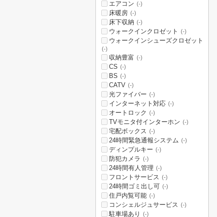
エアコン
(-)
床暖房
(-)
床下収納
(-)
ウォークインクロゼット
(-)
ウォークインシューズクロゼット
(-)
収納豊富
(-)
CS
(-)
BS
(-)
CATV
(-)
光ファイバー
(-)
インターネット対応
(-)
オートロック
(-)
TVモニタ付インターホン
(-)
宅配ボックス
(-)
24時間緊急通報システム
(-)
ディンプルキー
(-)
防犯カメラ
(-)
24時間有人管理
(-)
フロントサービス
(-)
24時間ゴミ出し可
(-)
住戸内覧可能
(-)
コンシェルジュサービス
(-)
駐車場あり
(-)