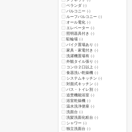
(-)
ベランダ
(-)
バルコニー
(-)
ルーフバルコニー
(-)
オール電化
(-)
エレベーター
(-)
照明器具付き
(-)
駐輪場
(-)
バイク置場あり
(-)
家具・家電付き
(-)
洗濯機置場有
(-)
外観タイル張り
(-)
コンロ２口以上
(-)
食器洗い乾燥機
(-)
システムキッチン
(-)
対面式キッチン
(-)
バス・トイレ別
(-)
追焚機能浴室
(-)
浴室乾燥機
(-)
温水洗浄便座
(-)
洗面台
(-)
洗髪洗面化粧台
(-)
シャワー
(-)
独立洗面台
(-)