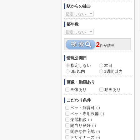
駅からの徒歩
築年数
2
件が該当
情報公開日
指定しない
本日
3日以内
1週間以内
画像・動画あり
画像あり
動画あり
こだわり条件
ペット飼育可
(-)
ペット専用設備
(-)
楽器相談
(-)
陽当り良好
(-)
閑静な住宅地
(-)
デザイナーズ
(-)