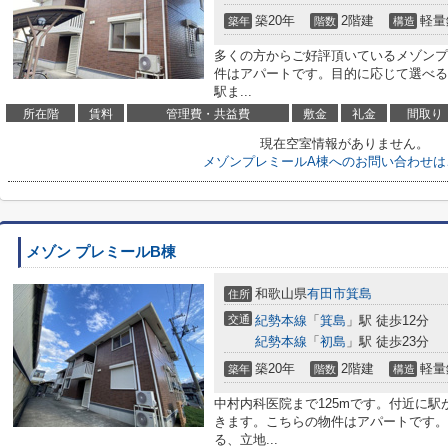
築20年
2階建
軽量
築年
階数
構造
多くの方からご好評頂いているメゾンプ
件はアパートです。目的に応じて選べる
駅ま...
所在階
賃料
管理費・共益費
敷金
礼金
間取り
現在空室情報がありません。
メゾンプレミールA棟へのお問い合わせは
メゾン プレミールB棟
和歌山県
有田市
箕島
住所
交通
紀勢本線
「
箕島
」駅 徒歩12分
紀勢本線
「
初島
」駅 徒歩23分
築20年
2階建
軽量
築年
階数
構造
中村内科医院まで125mです。付近に駅
きます。こちらの物件はアパートです。
る、立地...