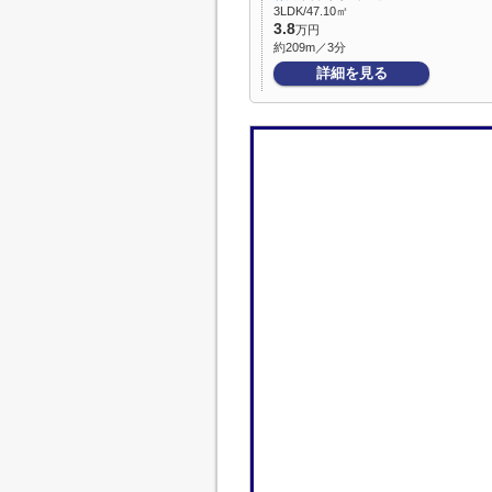
3LDK/47.10㎡
3.8
万円
約209m／3分
詳細を見る