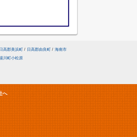
日高郡美浜町
/
日高郡由良町
/
海南市
湯川町小松原
社へ