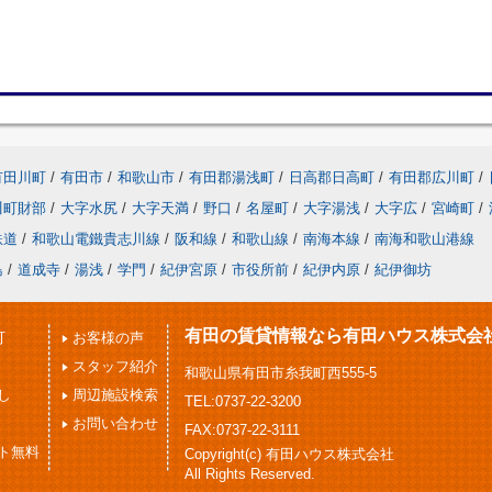
有田川町
/
有田市
/
和歌山市
/
有田郡湯浅町
/
日高郡日高町
/
有田郡広川町
/
川町財部
/
大字水尻
/
大字天満
/
野口
/
名屋町
/
大字湯浅
/
大字広
/
宮崎町
/
鉄道
/
和歌山電鐵貴志川線
/
阪和線
/
和歌山線
/
南海本線
/
南海和歌山港線
島
/
道成寺
/
湯浅
/
学門
/
紀伊宮原
/
市役所前
/
紀伊内原
/
紀伊御坊
有田の賃貸情報なら有田ハウス株式会
可
お客様の声
スタッフ紹介
和歌山県有田市糸我町西555-5
し
周辺施設検索
TEL:0737-22-3200
お問い合わせ
FAX:0737-22-3111
ト無料
Copyright(c) 有田ハウス株式会社
All Rights Reserved.