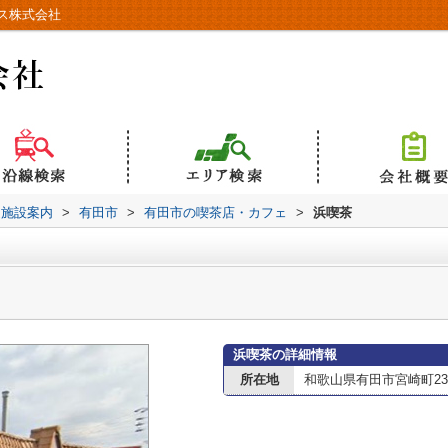
ス株式会社
辺施設案内
>
有田市
>
有田市の喫茶店・カフェ
>
浜喫茶
浜喫茶の詳細情報
所在地
和歌山県有田市宮崎町23