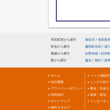
市区町村から探す
御坊市
/
有田郡
町名から探す
藤田町吉田
/
湯
路線から探す
紀勢本線
/
紀州
駅から探す
藤並
/
御坊
/
箕
ホーム
ペット(相談)
会社概要
シングル向け
プライバシーポリシー
敷金・礼金な
利用規約
新築・築浅
サイトマップ
インターネッ
物件カタログ