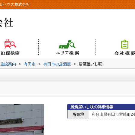
田ハウス株式会社
辺施設案内
>
有田市
>
有田市の居酒屋
>
居酒屋いし咲
居酒屋いし咲の詳細情報
所在地
和歌山県有田市宮崎町241