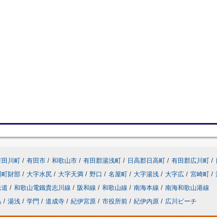
有田川町
/
有田市
/
和歌山市
/
有田郡湯浅町
/
日高郡日高町
/
有田郡広川町
/
川町財部
/
大字水尻
/
大字天満
/
野口
/
名屋町
/
大字湯浅
/
大字広
/
宮崎町
/
鉄道
/
和歌山電鐵貴志川線
/
阪和線
/
和歌山線
/
南海本線
/
南海和歌山港線
島
/
湯浅
/
学門
/
道成寺
/
紀伊宮原
/
市役所前
/
紀伊内原
/
広川ビーチ