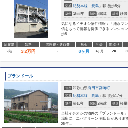
交通
紀勢本線
「
箕島
」駅 徒歩8分
築53年
3階建
鉄骨
築年
階数
構造
気になるイチオシ物件情報：「池永マン
信をもって情報を提供できるマンション
歩8...
所在階
賃料
管理費・共益費
敷金
礼金
間取り
3.2
万円
0ヶ月
2階
-
3ヶ月
2K
3
プランドール
和歌山県
有田市
宮崎町
住所
交通
紀勢本線
「
箕島
」駅 徒歩17分
築10年
2階建
軽量
築年
階数
構造
当社イチオシの物件の「プランドール」
場所に、エバグリーン 有田店がありま
28年...