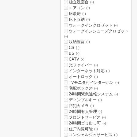
独立洗面台
(-)
エアコン
(-)
床暖房
(-)
床下収納
(-)
ウォークインクロゼット
(-)
ウォークインシューズクロゼット
(-)
収納豊富
(-)
CS
(-)
BS
(-)
CATV
(-)
光ファイバー
(-)
インターネット対応
(-)
オートロック
(-)
TVモニタ付インターホン
(-)
宅配ボックス
(-)
24時間緊急通報システム
(-)
ディンプルキー
(-)
防犯カメラ
(-)
24時間有人管理
(-)
フロントサービス
(-)
24時間ゴミ出し可
(-)
住戸内覧可能
(-)
コンシェルジュサービス
(-)