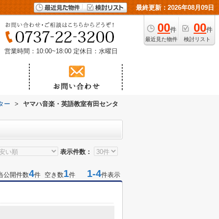
最終更新：2026年08月09日
00
00
件
件
最近見た物件
検討リスト
営業時間：10:00~18:00
定休日：水曜日
ター
>
ヤマハ音楽・英語教室有田センタ
表示件数：
4
1
1-4
当公開件数
件 空き数
件
件表示