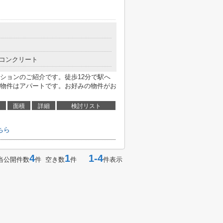
コンクリート
ションのご紹介です。徒歩12分で駅へ
物件はアパートです。お好みの物件がお
面積
詳細
検討リスト
ちら
4
1
1-4
当公開件数
件 空き数
件
件表示