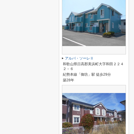
アルバ・ソーレⅡ
和歌山県日高郡美浜町大字和田２２４
２－６
紀勢本線「御坊」駅 徒歩29分
築28年