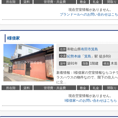
所在階
賃料
管理費・共益費
敷金
礼金
間取り
現在空室情報がありません。
プランドールへのお問い合わせはこち
I様借家
和歌山県
有田市
箕島
住所
交通
紀勢本線
「
箕島
」駅 徒歩8分
築91年
1階建
木造
築年
階数
構造
新着情報：I様借家の空室情報ならコチラ
ラスハウスの物件なので、階下の住人へ
に立...
所在階
賃料
管理費・共益費
敷金
礼金
間取り
現在空室情報がありません。
I様借家へのお問い合わせはこちら