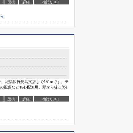
面積
詳細
検討リスト
ら
。紀陽銀行箕島支店まで151mです。テ
の配慮なども心配無用。駅から徒歩8分
面積
詳細
検討リスト