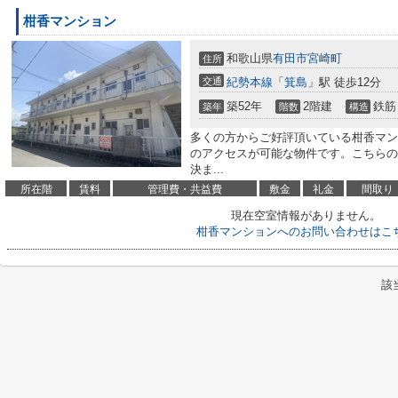
柑香マンション
和歌山県
有田市
宮崎町
住所
交通
紀勢本線
「
箕島
」駅 徒歩12分
築52年
2階建
鉄筋
築年
階数
構造
多くの方からご好評頂いている柑香マン
のアクセスが可能な物件です。こちらの
決ま...
所在階
賃料
管理費・共益費
敷金
礼金
間取り
現在空室情報がありません。
柑香マンションへのお問い合わせはこ
該