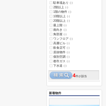
駐車場あり
(-)
2階以上
(-)
1階の物件
(-)
10階以上
(-)
20階以上
(-)
最上階
(-)
南向き
(-)
角部屋
(-)
ワンフロア
(-)
高層ビル
(-)
飲食店可
(-)
居抜物件
(-)
個別空調
(-)
都市ガス
(-)
下水道
(-)
4
件が該当
新着物件