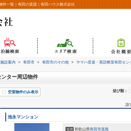
物件一覧｜有田の賃貸｜有田ハウス株式会社
辺施設案内
>
有田市
>
有田市のその他
>
ヤマハ音楽・英語教室有田セン
センター周辺物件
並び順：
空室物件のみ表示
該
池永マンション
和歌山県
有田市
箕島
住所