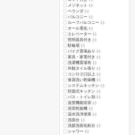
メゾネット
(-)
ベランダ
(-)
バルコニー
(-)
ルーフバルコニー
(-)
オール電化
(-)
エレベーター
(-)
照明器具付き
(-)
駐輪場
(-)
バイク置場あり
(-)
家具・家電付き
(-)
洗濯機置場有
(-)
外観タイル張り
(-)
コンロ２口以上
(-)
食器洗い乾燥機
(-)
システムキッチン
(-)
対面式キッチン
(-)
バス・トイレ別
(-)
追焚機能浴室
(-)
浴室乾燥機
(-)
温水洗浄便座
(-)
洗面台
(-)
洗髪洗面化粧台
(-)
シャワー
(-)