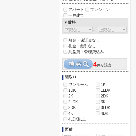
アパート
マンション
一戸建て
▼賃料
～
敷金・保証金なし
礼金・敷引なし
共益費・管理費込み
4
件が該当
間取り
ワンルーム
1K
1DK
1LDK
2K
2DK
2LDK
3K
3DK
3LDK
4K
4DK
4LDK以上
面積