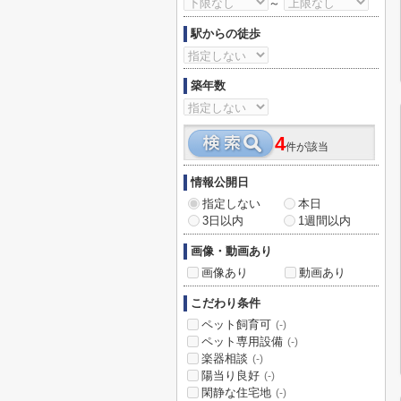
～
駅からの徒歩
築年数
4
件が該当
情報公開日
指定しない
本日
3日以内
1週間以内
画像・動画あり
画像あり
動画あり
こだわり条件
ペット飼育可
(-)
ペット専用設備
(-)
楽器相談
(-)
陽当り良好
(-)
閑静な住宅地
(-)