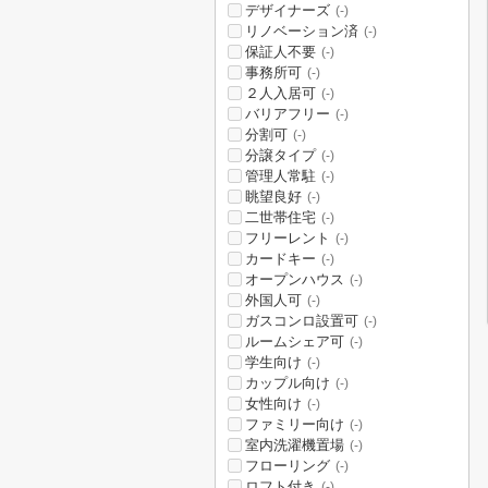
デザイナーズ
(-)
リノベーション済
(-)
保証人不要
(-)
事務所可
(-)
２人入居可
(-)
バリアフリー
(-)
分割可
(-)
分譲タイプ
(-)
管理人常駐
(-)
眺望良好
(-)
二世帯住宅
(-)
フリーレント
(-)
カードキー
(-)
オープンハウス
(-)
外国人可
(-)
ガスコンロ設置可
(-)
ルームシェア可
(-)
学生向け
(-)
カップル向け
(-)
女性向け
(-)
ファミリー向け
(-)
室内洗濯機置場
(-)
フローリング
(-)
ロフト付き
(-)