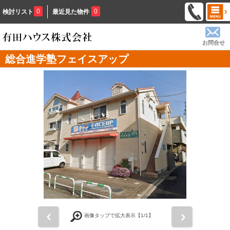
0
0
検討リスト
最近見た物件
お問合せ
総合進学塾フェイスアップ
前
次
画像タップで拡大表示【
1
/1】