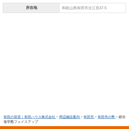
所在地
和歌山県有田市古江見47-5
有田の賃貸｜有田ハウス株式会社
>
周辺施設案内
>
有田市
>
有田市の塾
>
総合
進学塾フェイスアップ