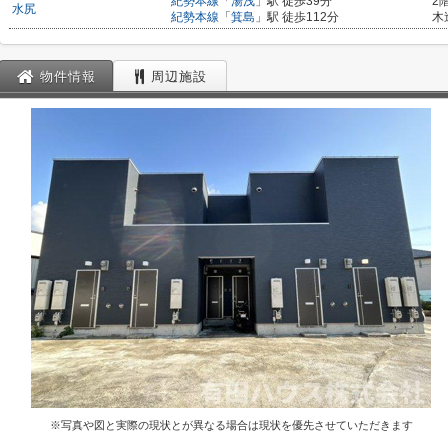
紀勢本線
「
湯浅
」駅 徒歩39分
2
水尻
紀勢本線
「
箕島
」駅 徒歩112分
木
物件情報
周辺施設
※写真や図と実際の現状とが異なる場合は現状を優先させていただきます