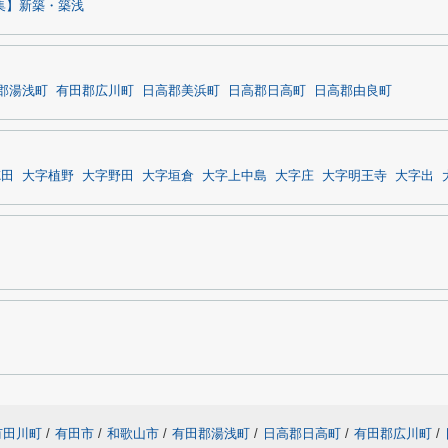
集】新築・築浅
郡湯浅町
有田郡広川町
日高郡美浜町
日高郡日高町
日高郡由良町
徳田
大字植野
大字野田
大字垣倉
大字上中島
大字庄
大字明王寺
大字出
有田川町
/
有田市
/
和歌山市
/
有田郡湯浅町
/
日高郡日高町
/
有田郡広川町
/