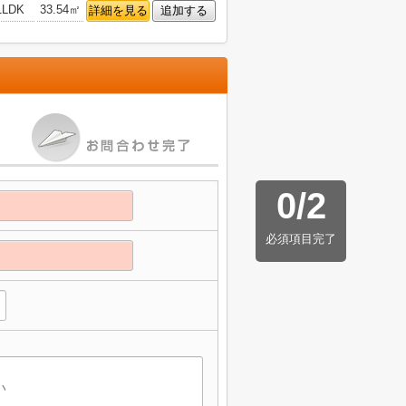
1LDK
33.54㎡
詳細を見る
追加する
0
/
2
必須項目完了