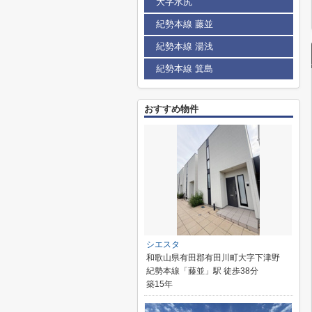
大字水尻
紀勢本線 藤並
紀勢本線 湯浅
紀勢本線 箕島
おすすめ物件
シエスタ
和歌山県有田郡有田川町大字下津野
紀勢本線「藤並」駅 徒歩38分
築15年