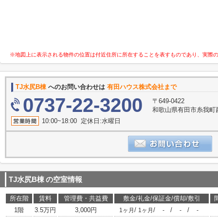
※地図上に表示される物件の位置は付近住所に所在することを表すものであり、実際
TJ水尻B棟
へのお問い合わせは
有田ハウス株式会社まで
0737-22-3200
〒649-0422
和歌山県有田市糸我町西5
10:00~18:00 定休日:水曜日
TJ水尻B棟
の空室情報
所在階
賃料
管理費・共益費
敷金/礼金/保証金/償却/敷引
1階
3.5万円
3,000円
/
/
/
/
1ヶ月
1ヶ月
-
-
-