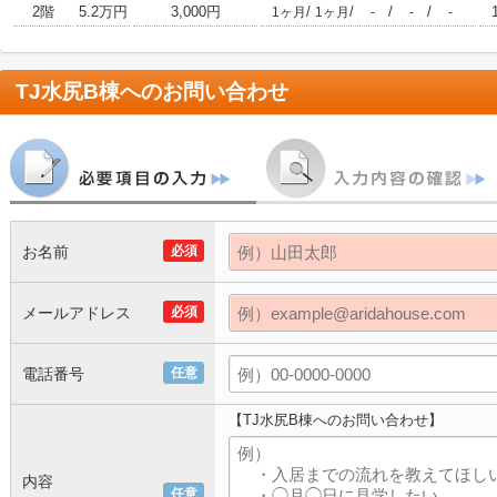
2階
5.2万円
3,000円
/
/
/
/
1ヶ月
1ヶ月
-
-
-
TJ水尻B棟
へのお問い合わせ
お名前
必須
メールアドレス
必須
電話番号
任意
【TJ水尻B棟へのお問い合わせ】
内容
任意