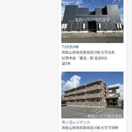
TJ水尻A棟
和歌山県有田郡有田川町大字水尻
紀勢本線「藤並」駅 徒歩8分
築3年
寺ノ元レジデンス
和歌山県有田郡有田川町大字下津野