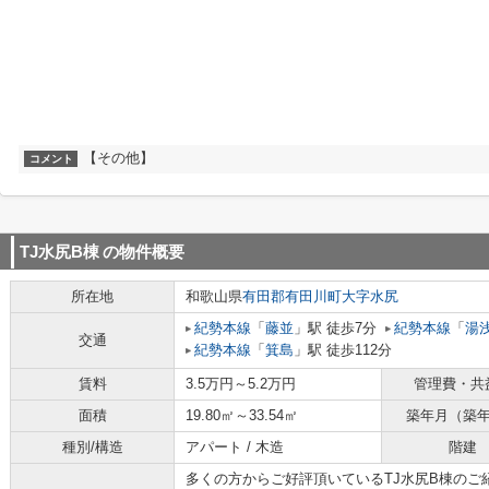
【その他】
コメント
TJ水尻B棟
の物件概要
所在地
和歌山県
有田郡有田川町
大字水尻
紀勢本線
「
藤並
」駅 徒歩7分
紀勢本線
「
湯
交通
紀勢本線
「
箕島
」駅 徒歩112分
賃料
3.5万円～5.2万円
管理費・共
面積
19.80㎡～33.54㎡
築年月（築
種別/構造
アパート / 木造
階建
多くの方からご好評頂いているTJ水尻B棟のご