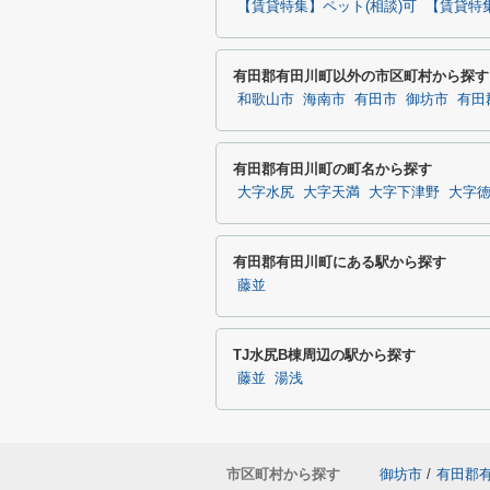
【賃貸特集】ペット(相談)可
【賃貸特
有田郡有田川町以外の市区町村から探す
和歌山市
海南市
有田市
御坊市
有田
有田郡有田川町の町名から探す
大字水尻
大字天満
大字下津野
大字
有田郡有田川町にある駅から探す
藤並
TJ水尻B棟周辺の駅から探す
藤並
湯浅
市区町村から探す
御坊市
/
有田郡