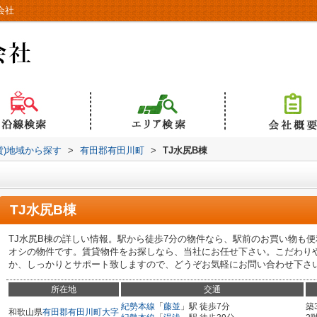
会社
貸)地域から探す
>
有田郡有田川町
>
TJ水尻B棟
TJ水尻B棟
TJ水尻B棟の詳しい情報。駅から徒歩7分の物件なら、駅前のお買い物も
オシの物件です。賃貸物件をお探しなら、当社にお任せ下さい。こだわり
か、しっかりとサポート致しますので、どうぞお気軽にお問い合わせ下さ
所在地
交通
紀勢本線
「
藤並
」駅 徒歩7分
築
和歌山県
有田郡有田川町
大字