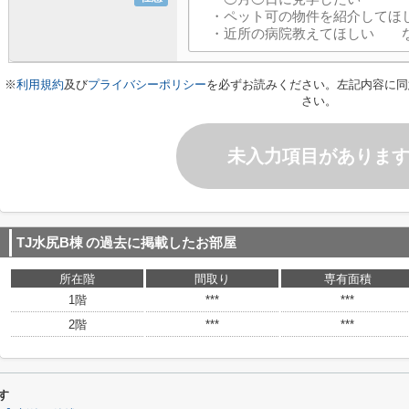
※
利用規約
及び
プライバシーポリシー
を必ずお読みください。左記内容に同
さい。
未入力項目がありま
TJ水尻B棟
の過去に掲載したお部屋
所在階
間取り
専有面積
1階
***
***
2階
***
***
す