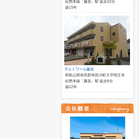
紀勢本線「藤並」駅 徒歩32分
築15年
P.エトワール藤並
和歌山県有田郡有田川町大字明王寺
紀勢本線「藤並」駅 徒歩6分
築22年