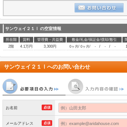
サンウェイ２１Ⅰ
の空室情報
所在階
賃料
管理費・共益費
敷金/礼金/保証金/償却/敷引
2階
4.1万円
3,300円
/
/
/
/
0ヶ月
0ヶ月
-
-
-
サンウェイ２１Ⅰ
へのお問い合わせ
お名前
必須
メールアドレス
必須