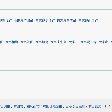
郡湯浅町
有田郡広川町
日高郡美浜町
日高郡日高町
日高郡由良町
徳田
大字植野
大字野田
大字垣倉
大字上中島
大字庄
大字明王寺
大字出
有田川町
/
有田市
/
和歌山市
/
有田郡湯浅町
/
日高郡日高町
/
有田郡広川町
/