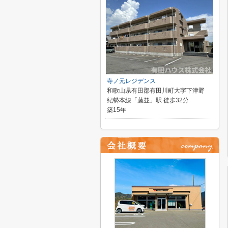
寺ノ元レジデンス
和歌山県有田郡有田川町大字下津野
紀勢本線「藤並」駅 徒歩32分
築15年