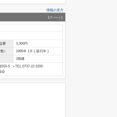
情報の見方
【アパート】
益費
3,300円
年数）
1995年 1月 ( 築31年 )
2階建
55-5
TEL:0737-22-3200
協会