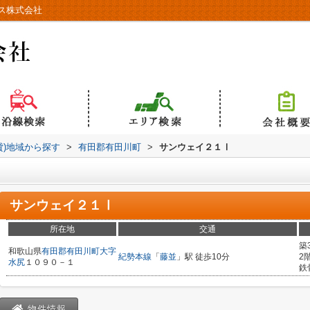
ス株式会社
貸)地域から探す
>
有田郡有田川町
>
サンウェイ２１Ⅰ
サンウェイ２１Ⅰ
所在地
交通
築
和歌山県
有田郡有田川町
大字
紀勢本線
「
藤並
」駅 徒歩10分
2
水尻
１０９０－１
鉄
物件情報