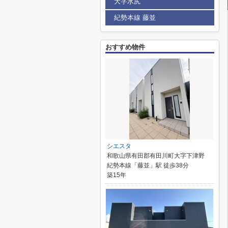
大字水尻
紀勢本線 藤並
おすすめ物件
シエスタ
和歌山県有田郡有田川町大字下津野
紀勢本線「藤並」駅 徒歩38分
築15年