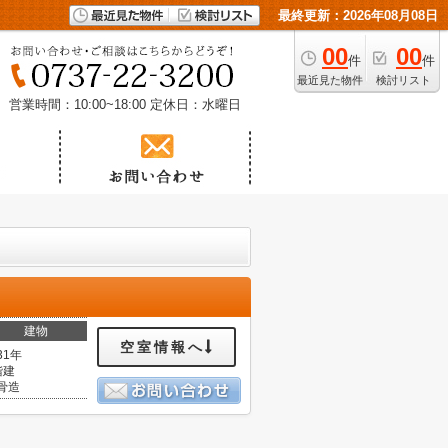
最終更新：2026年08月08日
00
00
件
件
最近見た物件
検討リスト
営業時間：10:00~18:00
定休日：水曜日
建物
空室情報へ
31年
階建
骨造