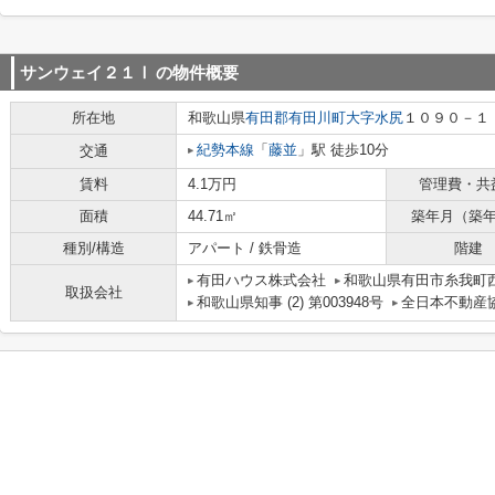
サンウェイ２１Ⅰ
の物件概要
所在地
和歌山県
有田郡有田川町
大字水尻
１０９０－１
紀勢本線
「
藤並
」駅 徒歩10分
交通
賃料
4.1万円
管理費・共
面積
44.71㎡
築年月（築
種別/構造
アパート / 鉄骨造
階建
有田ハウス株式会社
和歌山県有田市糸我町西5
取扱会社
和歌山県知事 (2) 第003948号
全日本不動産