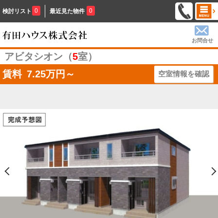
0
0
検討リスト
最近見た物件
お問合せ
アビタシオン（
5
室）
賃料
7.25
万円～
空室情報を確認