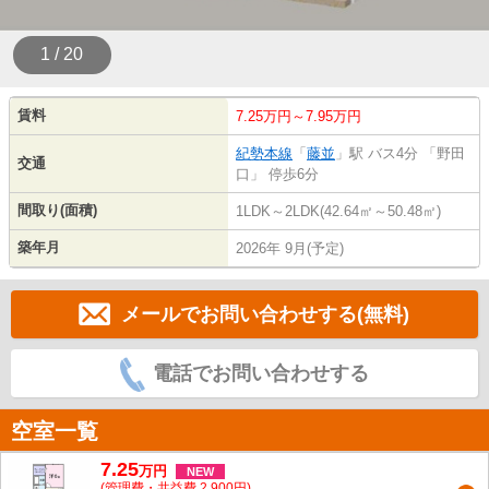
1 / 20
賃料
7.25万円～7.95万円
紀勢本線
「
藤並
」駅 バス4分 「野田
交通
口」 停歩6分
間取り(面積)
1LDK～2LDK(42.64㎡～50.48㎡)
築年月
2026年 9月(予定)
メールでお問い合わせする(無料)
電話でお問い合わせする
空室一覧
7.25
万
円
NEW
(管理費・共益費 2,900円)