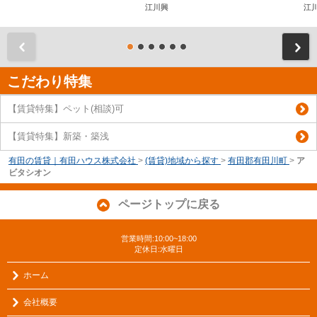
江川興
江
前
こだわり特集
【賃貸特集】ペット(相談)可
【賃貸特集】新築・築浅
有田の賃貸｜有田ハウス株式会社
>
(賃貸)地域から探す
>
有田郡有田川町
>
ア
ビタシオン
ページトップに戻る
営業時間:10:00~18:00
定休日:水曜日
ホーム
会社概要