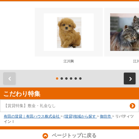
江川興
江
前
こだわり特集
【賃貸特集】敷金・礼金なし
有田の賃貸｜有田ハウス株式会社
>
(賃貸)地域から探す
>
御坊市
>
リバティツ
インⅠ
ページトップに戻る