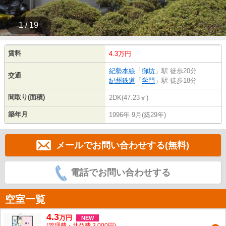
1 / 19
賃料
4.3万円
紀勢本線
「
御坊
」駅 徒歩20分
交通
紀州鉄道
「
学門
」駅 徒歩18分
間取り(面積)
2DK(47.23㎡)
築年月
1996年 9月(築29年)
メールでお問い合わせする(無料)
電話でお問い合わせする
空室一覧
4.3
万
円
NEW
(管理費・共益費 3,000円)