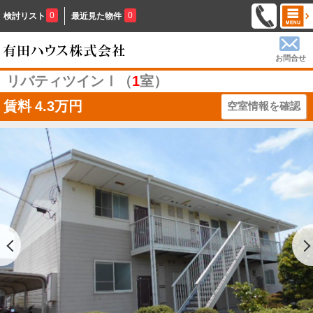
0
0
検討リスト
最近見た物件
お問合せ
リバティツインⅠ（
1
室）
賃料
4.3万円
空室情報を確認