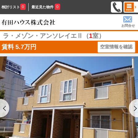
0
0
検討リスト
最近見た物件
お問合せ
ラ・メゾン・アンソレイエⅡ（
1
室）
賃料
5.7万円
空室情報を確認