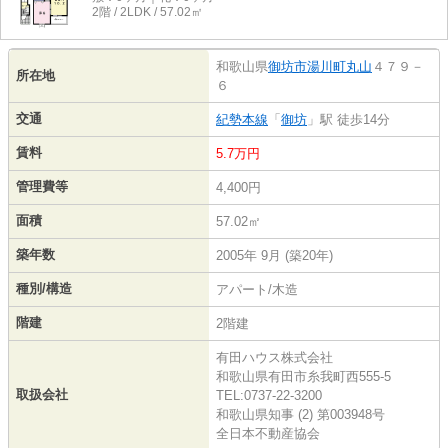
2階 / 2LDK / 57.02㎡
和歌山県
御坊市
湯川町丸山
４７９－
所在地
６
交通
紀勢本線
「
御坊
」駅 徒歩14分
賃料
5.7万円
管理費等
4,400円
面積
57.02㎡
築年数
2005年 9月 (築20年)
種別/構造
アパート/木造
階建
2階建
有田ハウス株式会社
和歌山県有田市糸我町西555-5
取扱会社
TEL:0737-22-3200
和歌山県知事 (2) 第003948号
全日本不動産協会