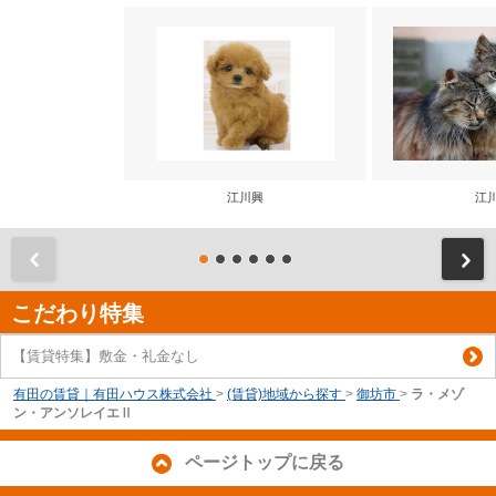
江川興
江
前
こだわり特集
【賃貸特集】敷金・礼金なし
有田の賃貸｜有田ハウス株式会社
>
(賃貸)地域から探す
>
御坊市
>
ラ・メゾ
ン・アンソレイエⅡ
ページトップに戻る