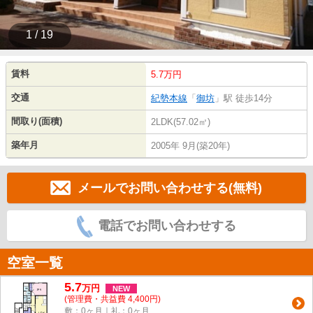
1 / 19
賃料
5.7万円
交通
紀勢本線
「
御坊
」駅 徒歩14分
間取り(面積)
2LDK(57.02㎡)
築年月
2005年 9月(築20年)
メールでお問い合わせする(無料)
電話でお問い合わせする
空室一覧
5.7
万
円
NEW
(管理費・共益費 4,400円)
敷：0ヶ月｜礼：0ヶ月