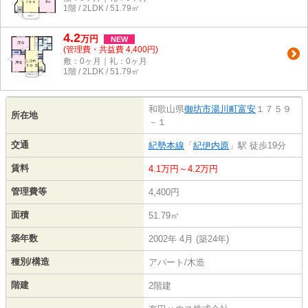
1階 / 2LDK / 51.79㎡
4.2
万
円
NEW
(管理費・共益費 4,400円)
敷：0ヶ月｜礼：0ヶ月
1階 / 2LDK / 51.79㎡
和歌山県
御坊市
湯川町富安
１７５９
所在地
－１
交通
紀勢本線
「
紀伊内原
」駅 徒歩19分
賃料
4.1万円～4.2万円
管理費等
4,400円
面積
51.79㎡
築年数
2002年 4月 (築24年)
種別/構造
アパート/木造
階建
2階建