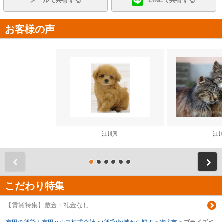
メールで共有する
LINEで共有する
お客様の声
江川興
江
前
こだわり特集
【賃貸特集】敷金・礼金なし