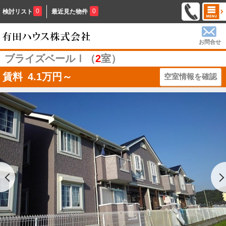
0
0
検討リスト
最近見た物件
お問合せ
ブライズベールⅠ（
2
室）
賃料
4.1
万円～
空室情報を確認