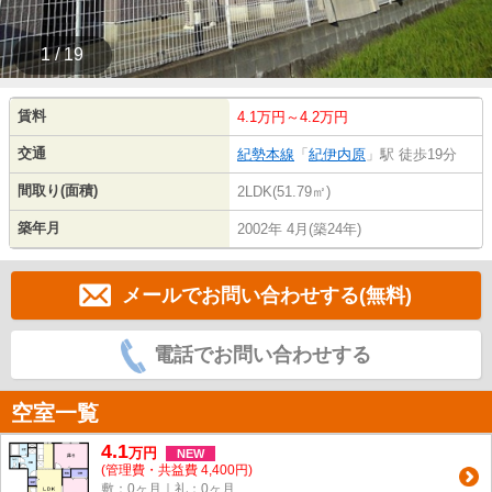
1 / 19
賃料
4.1万円～4.2万円
交通
紀勢本線
「
紀伊内原
」駅 徒歩19分
間取り(面積)
2LDK(51.79㎡)
築年月
2002年 4月(築24年)
メールでお問い合わせする(無料)
電話でお問い合わせする
空室一覧
4.1
万
円
NEW
(管理費・共益費 4,400円)
敷：0ヶ月｜礼：0ヶ月