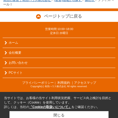
有田の賃貸｜有田ハウス株式会社
>
(賃貸)地域から探す
>
御坊市
>
ブライズベ
ールⅠ
ページトップに戻る
営業時間:10:00~18:00
定休日:水曜日
ホーム
会社概要
お問い合わせ
PCサイト
プライバシーポリシー
利用規約
｜アクセスマップ
｜
Copyright(c) 有田ハウス株式会社 All rights reserved.
当サイトでは、お客様の当サイト利用状況把握、サービス向上検討を目的と
して、クッキー（Cookie）を使用しています。
詳しくは、当社の
「Cookieの取扱いについて」
をご確認ください。
閉じる