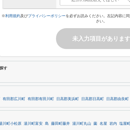
※
利用規約
及び
プライバシーポリシー
を必ずお読みください。左記内容に同
さい。
未入力項目がありま
探す
町
有田郡広川町
有田郡有田川町
日高郡美浜町
日高郡日高町
日高郡由良町
湯川町小松原
湯川町富安
島
藤田町藤井
湯川町丸山
薗
名屋
岩内
塩屋