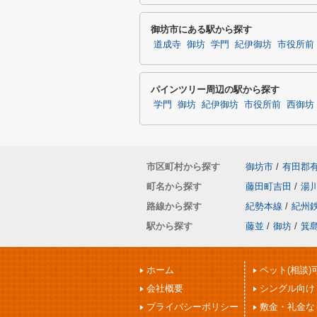
御坊市にある駅から探す
道成寺
御坊
学門
紀伊御坊
市役所前
パインツリー周辺の駅から探す
学門
御坊
紀伊御坊
市役所前
西御坊
市区町村から探す
御坊市
/
有田郡
町名から探す
藤田町吉田
/
湯
路線から探す
紀勢本線
/
紀州
駅から探す
藤並
/
御坊
/
箕
ホーム
ペット(相談)
会社概要
シングル向け
プライバシーポリシー
敷金・礼金な