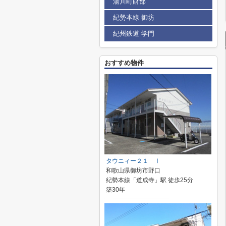
湯川町財部
紀勢本線 御坊
紀州鉄道 学門
おすすめ物件
タウニィー２１ Ⅰ
和歌山県御坊市野口
紀勢本線「道成寺」駅 徒歩25分
築30年