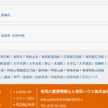
西御坊
道成寺
紀伊内原
有田川町
/
有田市
/
和歌山市
/
有田郡湯浅町
/
日高郡日高町
/
有田郡広川町
/
川町財部
/
大字天満
/
大字水尻
/
野口
/
名屋町
/
大字広
/
大字湯浅
/
宮崎町
/
鉄道
/
和歌山電鐵貴志川線
/
阪和線
/
和歌山線
/
南海本線
/
南海和歌山港線
島
/
湯浅
/
学門
/
道成寺
/
紀伊宮原
/
市役所前
/
紀伊内原
/
広川ビーチ
有田の賃貸情報なら有田ハウス株式会
可
お客様の声
スタッフ紹介
和歌山県有田市糸我町西555-5
し
周辺施設検索
TEL:0737-22-3200