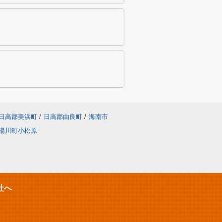
日高郡美浜町
/
日高郡由良町
/
海南市
湯川町小松原
社へ