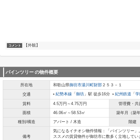
【外観】
コメント
パインツリー
の物件概要
所在地
和歌山県
御坊市
湯川町財部
２５３－１
紀勢本線
「
御坊
」駅 徒歩16分
紀州鉄道
「
学
交通
賃料
4.5万円～4.75万円
管理費・共
面積
46.06㎡～58.53㎡
築年月（築
種別/構造
アパート / 木造
階建
気になるイチオシ物件情報：「パインツリー」
備考
ススメの賃貸物件が御坊市に数多く立地してい