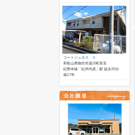
コートジュネス Ⅱ
和歌山県御坊市湯川町富安
紀勢本線「紀伊内原」駅 徒歩20分
築17年