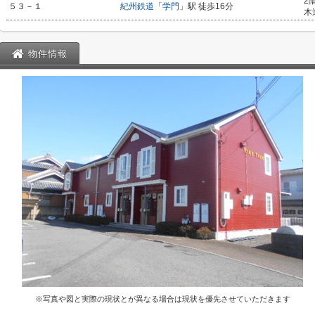
2
５３－１
紀州鉄道
「
学門
」駅 徒歩16分
木
物件情報
※写真や図と実際の現状とが異なる場合は現状を優先させていただきます