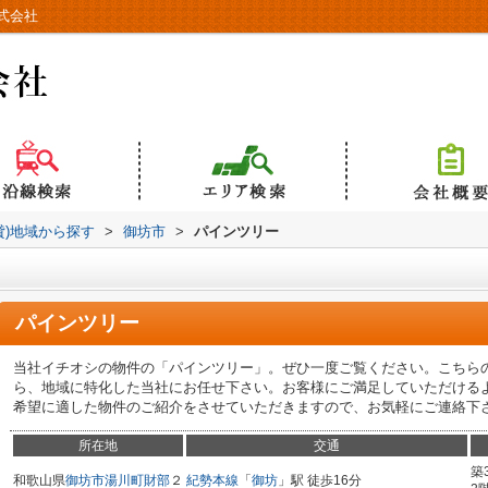
式会社
貸)地域から探す
>
御坊市
>
パインツリー
パインツリー
当社イチオシの物件の「パインツリー」。ぜひ一度ご覧ください。こちら
ら、地域に特化した当社にお任せ下さい。お客様にご満足していただける
希望に適した物件のご紹介をさせていただきますので、お気軽にご連絡下
所在地
交通
築
和歌山県
御坊市
湯川町財部
２
紀勢本線
「
御坊
」駅 徒歩16分