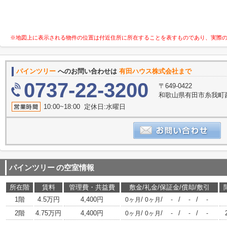
※地図上に表示される物件の位置は付近住所に所在することを表すものであり、実際
パインツリー
へのお問い合わせは
有田ハウス株式会社まで
0737-22-3200
〒649-0422
和歌山県有田市糸我町西5
10:00~18:00 定休日:水曜日
パインツリー
の空室情報
所在階
賃料
管理費・共益費
敷金/礼金/保証金/償却/敷引
1階
4.5万円
4,400円
/
/
/
/
0ヶ月
0ヶ月
-
-
-
2階
4.75万円
4,400円
/
/
/
/
0ヶ月
0ヶ月
-
-
-