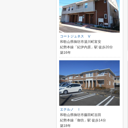
コートジュネス Ⅴ
和歌山県御坊市湯川町富安
紀勢本線「紀伊内原」駅 徒歩20分
築16年
エテルノ Ⅰ
和歌山県御坊市藤田町吉田
紀勢本線「御坊」駅 徒歩14分
築18年