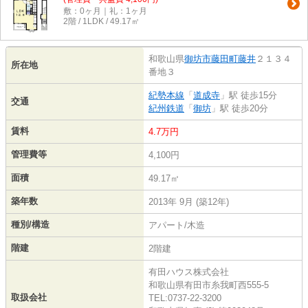
敷：0ヶ月｜礼：1ヶ月
2階 / 1LDK / 49.17㎡
和歌山県
御坊市
藤田町藤井
２１３４
所在地
番地３
紀勢本線
「
道成寺
」駅 徒歩15分
交通
紀州鉄道
「
御坊
」駅 徒歩20分
賃料
4.7万円
管理費等
4,100円
面積
49.17㎡
築年数
2013年 9月 (築12年)
種別/構造
アパート/木造
階建
2階建
有田ハウス株式会社
和歌山県有田市糸我町西555-5
取扱会社
TEL:0737-22-3200