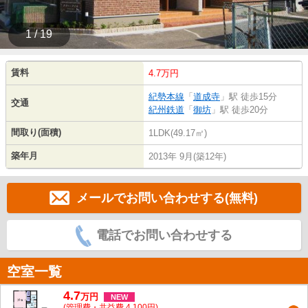
1 / 19
賃料
4.7万円
紀勢本線
「
道成寺
」駅 徒歩15分
交通
紀州鉄道
「
御坊
」駅 徒歩20分
間取り(面積)
1LDK(49.17㎡)
築年月
2013年 9月(築12年)
メールでお問い合わせする(無料)
電話でお問い合わせする
空室一覧
4.7
万
円
NEW
(管理費・共益費 4,100円)