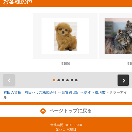
お客様の声
江川興
江
前
有田の賃貸｜有田ハウス株式会社
>
(賃貸)地域から探す
>
御坊市
>
タラーアイ
ル
ページトップに戻る
営業時間:10:00~18:00
定休日:水曜日