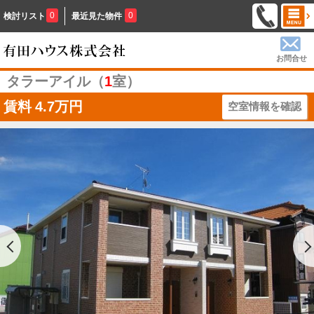
0
0
検討リスト
最近見た物件
お問合せ
タラーアイル（
1
室）
賃料
4.7万円
空室情報を確認