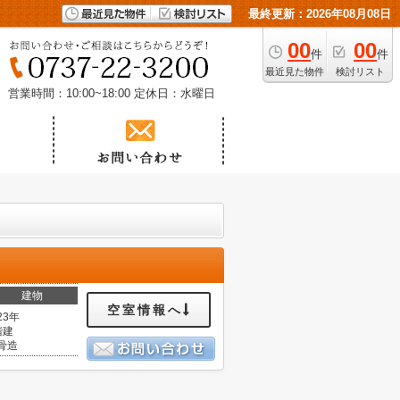
最終更新：2026年08月08日
00
00
件
件
最近見た物件
検討リスト
営業時間：10:00~18:00
定休日：水曜日
建物
空室情報へ
23年
階建
骨造