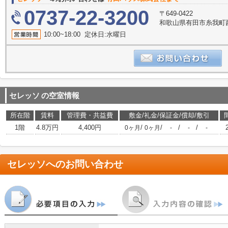
0737-22-3200
〒649-0422
和歌山県有田市糸我町西5
10:00~18:00 定休日:水曜日
セレッソ
の空室情報
所在階
賃料
管理費・共益費
敷金/礼金/保証金/償却/敷引
1階
4.8万円
4,400円
/
/
/
/
0ヶ月
0ヶ月
-
-
-
セレッソ
へのお問い合わせ