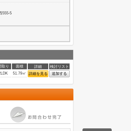
55-5
間取り
面積
詳細
検討リスト
2LDK
51.79㎡
詳細を見る
追加する