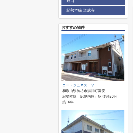
野口
紀勢本線 道成寺
おすすめ物件
コートジュネス Ⅴ
和歌山県御坊市湯川町富安
紀勢本線「紀伊内原」駅 徒歩20分
築16年