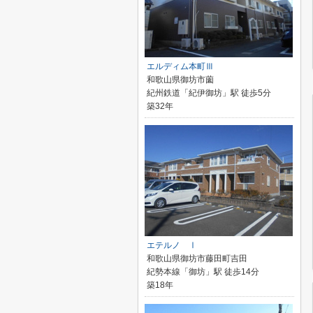
エルディム本町Ⅲ
和歌山県御坊市薗
紀州鉄道「紀伊御坊」駅 徒歩5分
築32年
エテルノ Ⅰ
和歌山県御坊市藤田町吉田
紀勢本線「御坊」駅 徒歩14分
築18年