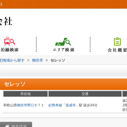
社
貸)地域から探す
>
御坊市
>
セレッソ
セレッソ
所在地
交通
築
和歌山県
御坊市
野口
６７１
紀勢本線
「
道成寺
」駅 徒歩34分
2
鉄
物件情報