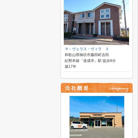
マ－ヴェラス・ヴィラ Ⅱ
和歌山県御坊市藤田町吉田
紀勢本線「道成寺」駅 徒歩8分
築17年