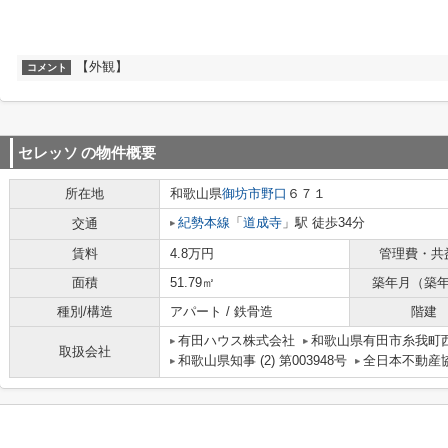
【外観】
コメント
セレッソ
の物件概要
所在地
和歌山県
御坊市
野口
６７１
紀勢本線
「
道成寺
」駅 徒歩34分
交通
賃料
4.8万円
管理費・共
面積
51.79㎡
築年月（築
種別/構造
アパート / 鉄骨造
階建
有田ハウス株式会社
和歌山県有田市糸我町西5
取扱会社
和歌山県知事 (2) 第003948号
全日本不動産