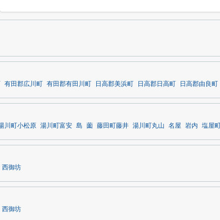
町
有田郡広川町
有田郡有田川町
日高郡美浜町
日高郡日高町
日高郡由良町
湯川町小松原
湯川町富安
島
薗
藤田町藤井
湯川町丸山
名屋
岩内
塩屋
西御坊
西御坊