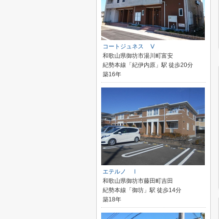
コートジュネス Ⅴ
和歌山県御坊市湯川町富安
紀勢本線「紀伊内原」駅 徒歩20分
築16年
エテルノ Ⅰ
和歌山県御坊市藤田町吉田
紀勢本線「御坊」駅 徒歩14分
築18年