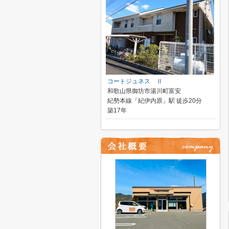
コートジュネス Ⅱ
和歌山県御坊市湯川町富安
紀勢本線「紀伊内原」駅 徒歩20分
築17年