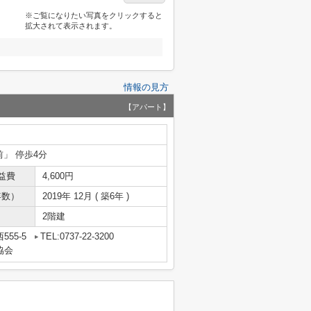
※ご覧になりたい写真をクリックすると
拡大されて表示されます。
情報の見方
【アパート】
前」 停歩4分
益費
4,600円
年数）
2019年 12月 ( 築6年 )
2階建
55-5
TEL:0737-22-3200
協会