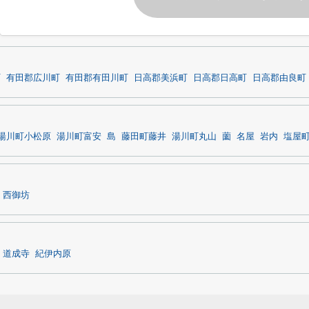
町
有田郡広川町
有田郡有田川町
日高郡美浜町
日高郡日高町
日高郡由良町
湯川町小松原
湯川町富安
島
藤田町藤井
湯川町丸山
薗
名屋
岩内
塩屋
西御坊
道成寺
紀伊内原