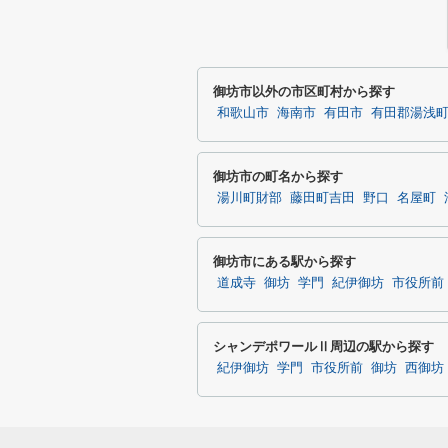
御坊市以外の市区町村から探す
和歌山市
海南市
有田市
有田郡湯浅
御坊市の町名から探す
湯川町財部
藤田町吉田
野口
名屋町
御坊市にある駅から探す
道成寺
御坊
学門
紀伊御坊
市役所前
シャンデポワールⅡ周辺の駅から探す
紀伊御坊
学門
市役所前
御坊
西御坊