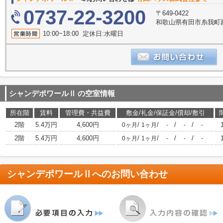
0737-22-3200
〒649-0422
和歌山県有田市糸我町西5
10:00~18:00 定休日:水曜日
シャンデポワールⅡ
の空室情報
所在階
賃料
管理費・共益費
敷金/礼金/保証金/償却/敷引
2階
5.4万円
4,600円
/
/
/
/
0ヶ月
1ヶ月
-
-
-
2階
5.4万円
4,600円
/
/
/
/
0ヶ月
1ヶ月
-
-
-
シャンデポワールⅡ
へのお問い合わせ