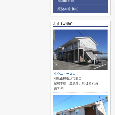
湯川町財部
紀勢本線 御坊
おすすめ物件
タウニィー２１ Ⅰ
和歌山県御坊市野口
紀勢本線「道成寺」駅 徒歩25分
築30年