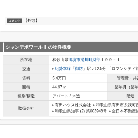
【外観】
コメント
シャンデポワールⅡ
の物件概要
所在地
和歌山県
御坊市
湯川町財部
１９９－１
紀勢本線
「
御坊
」駅 バス5分 「ロマンシティ
交通
賃料
5.4万円
管理費・共
面積
44.97㎡
築年月（築
種別/構造
アパート / 木造
階建
有田ハウス株式会社
和歌山県有田市糸我町西5
取扱会社
和歌山県知事 (2) 第003948号
全日本不動産