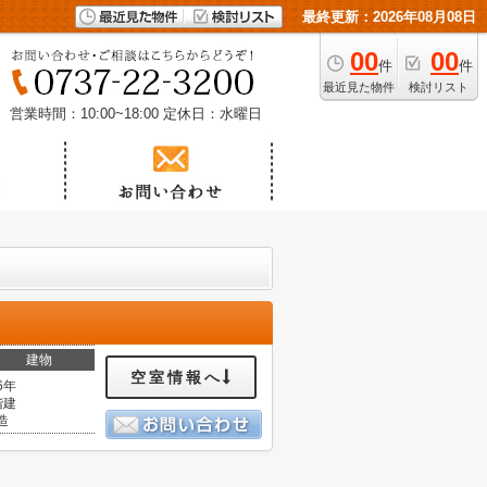
最終更新：2026年08月08日
00
00
件
件
最近見た物件
検討リスト
営業時間：10:00~18:00
定休日：水曜日
建物
空室情報へ
6年
階建
造