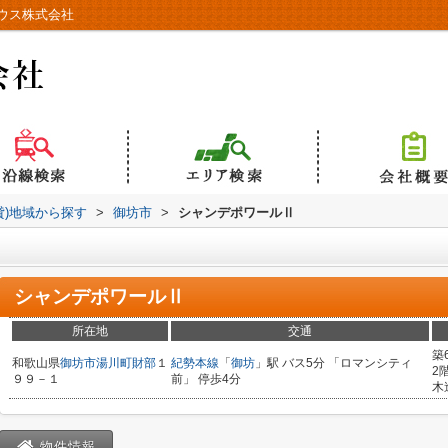
ウス株式会社
貸)地域から探す
>
御坊市
>
シャンデポワールⅡ
シャンデポワールⅡ
所在地
交通
築
和歌山県
御坊市
湯川町財部
１
紀勢本線
「
御坊
」駅 バス5分 「ロマンシティ
2
９９－１
前」 停歩4分
木
物件情報