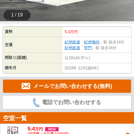
1 / 19
賃料
5.4万円
紀州鉄道
「
紀伊御坊
」駅 徒歩14分
交通
紀州鉄道
「
学門
」駅 徒歩16分
間取り(面積)
1LDK(44.97㎡)
築年月
2019年 12月(築6年)
メールでお問い合わせする(無料)
電話でお問い合わせする
空室一覧
5.4
万
円
NEW
(管理費・共益費 4,600円)