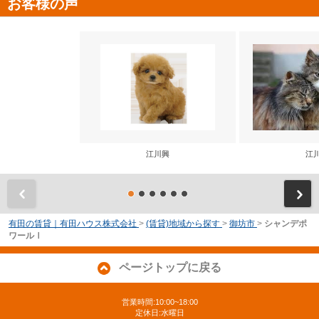
お客様の声
江川興
江
前
有田の賃貸｜有田ハウス株式会社
>
(賃貸)地域から探す
>
御坊市
>
シャンデポ
ワールⅠ
ページトップに戻る
営業時間:10:00~18:00
定休日:水曜日