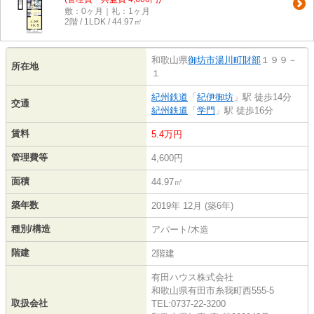
敷：0ヶ月｜礼：1ヶ月
2階 / 1LDK / 44.97㎡
和歌山県
御坊市
湯川町財部
１９９－
所在地
１
紀州鉄道
「
紀伊御坊
」駅 徒歩14分
交通
紀州鉄道
「
学門
」駅 徒歩16分
賃料
5.4万円
管理費等
4,600円
面積
44.97㎡
築年数
2019年 12月 (築6年)
種別/構造
アパート/木造
階建
2階建
有田ハウス株式会社
和歌山県有田市糸我町西555-5
取扱会社
TEL:0737-22-3200