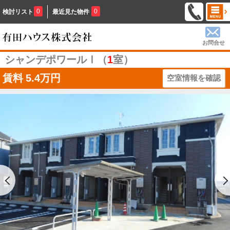
0
0
検討リスト
最近見た物件
お問合せ
シャンデポワールⅠ（
1
室）
賃料
5.4万円
空室情報を確認