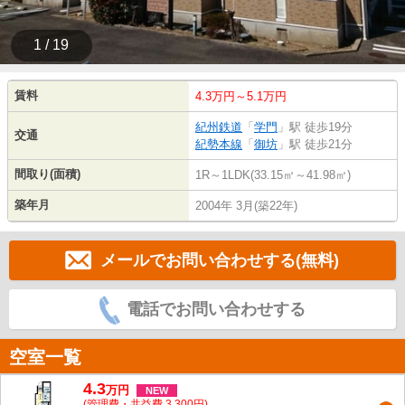
1 / 19
賃料
4.3万円～5.1万円
紀州鉄道
「
学門
」駅 徒歩19分
交通
紀勢本線
「
御坊
」駅 徒歩21分
間取り(面積)
1R～1LDK(33.15㎡～41.98㎡)
築年月
2004年 3月(築22年)
メールでお問い合わせする(無料)
電話でお問い合わせする
空室一覧
4.3
万
円
NEW
(管理費・共益費 3,300円)