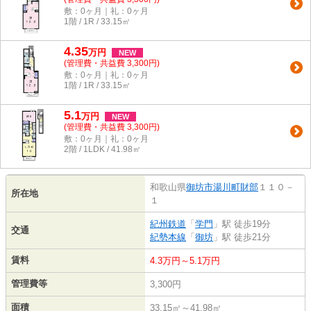
敷：0ヶ月｜礼：0ヶ月
1階 / 1R / 33.15㎡
4.35
万
円
NEW
(管理費・共益費 3,300円)
敷：0ヶ月｜礼：0ヶ月
1階 / 1R / 33.15㎡
5.1
万
円
NEW
(管理費・共益費 3,300円)
敷：0ヶ月｜礼：0ヶ月
2階 / 1LDK / 41.98㎡
和歌山県
御坊市
湯川町財部
１１０－
所在地
１
紀州鉄道
「
学門
」駅 徒歩19分
交通
紀勢本線
「
御坊
」駅 徒歩21分
賃料
4.3万円～5.1万円
管理費等
3,300円
面積
33.15㎡～41.98㎡