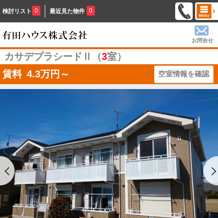
0
0
検討リスト
最近見た物件
お問合せ
カサデプラシードⅡ（
3
室）
賃料
4.3
万円～
空室情報を確認