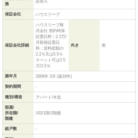
必加入
務
保証会社
ハウスリーブ
ハウスリーブ株
式会社 契約時保
証委託料：2.2万/
月額保証委託
保証会社詳細
向き
南
料：賃料総額の
2.2％又は5.5％
※ペット可は2.5
万/2.5％
築年月
2008年 3月 (築18年)
契約期間
-
種別/構造
アパート/木造
部屋/
所在階/
102/1階/2階建
階建
総戸数
-