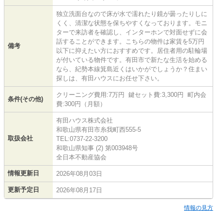
独立洗面台なので床が水で濡れたり鏡が曇ったりしに
くく、清潔な状態を保ちやすくなっております。モニ
ターで来訪者を確認し、インターホンで対面せずに会
話することができます。こちらの物件は家賃を5万円
備考
以下に抑えたい方におすすめです。居住者用の駐輪場
が付いている物件です。有田市で新たな生活を始める
なら、紀勢本線箕島近くはいかがでしょうか？住まい
探しは、有田ハウスにお任せ下さい。
クリーニング費用:7万円 鍵セット費:3,300円 町内会
条件(その他)
費:300円（月額）
有田ハウス株式会社
和歌山県有田市糸我町西555-5
取扱会社
TEL:0737-22-3200
和歌山県知事 (2) 第003948号
全日本不動産協会
情報更新日
2026年08月03日
更新予定日
2026年08月17日
情報の見方