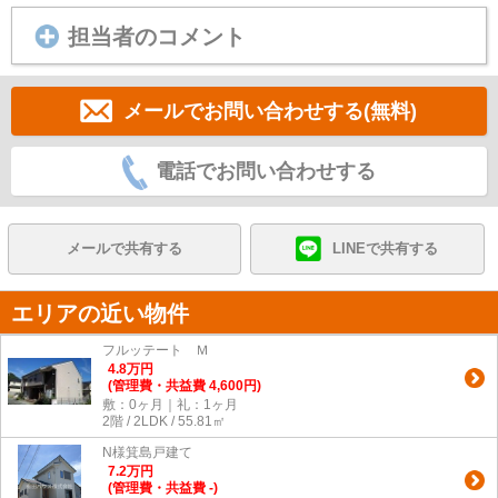
担当者のコメント
メールでお問い合わせする(無料)
電話でお問い合わせする
メールで共有する
LINEで共有する
エリアの近い物件
フルッテート Ｍ
4.8
万
円
(管理費・共益費 4,600円)
敷：0ヶ月｜礼：1ヶ月
2階 / 2LDK / 55.81㎡
N様箕島戸建て
7.2
万
円
(管理費・共益費 -)