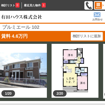
0
1
検討リスト
最近見た物件
お問合せ
プルミエール 102
賃料
4.6
万円
検討リストに追加
1/20
2/20