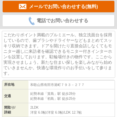
メールでお問い合わせする(無料)
電話でお問い合わせする
こだわりポイント満載のプルミエール。独立洗面台を採用
しているので、歯ブラシやドライヤーなどもまとめてスッ
キリ収納できます。ドアを開けたり直接会話しなくてもモ
ニター越しに来訪者を確認できるモニター付きインターホ
ンを設置しております。駐輪場付きの物件です。ここから
実現させましょう。新たな住まい探しを楽しみながら始め
ていきませんか。快適な環境作りのお手伝いをして参りま
す。
所在地
和歌山県
有田市
港町
７９３－２７７
紀勢本線
「
箕島
」駅 徒歩28分
交通
紀勢本線
「
初島
」駅 徒歩25分
間取り/
2LDK
詳細
洋室 6.0帖
/
洋室 6.0帖
/
LDK 12.7帖