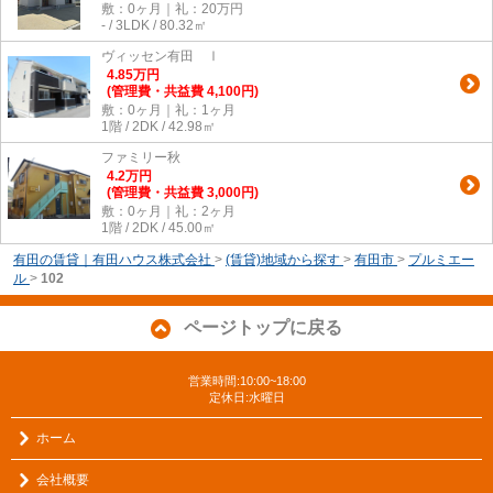
敷：0ヶ月｜礼：20万円
- / 3LDK / 80.32㎡
ヴィッセン有田 Ⅰ
4.85
万
円
(管理費・共益費 4,100円)
敷：0ヶ月｜礼：1ヶ月
1階 / 2DK / 42.98㎡
ファミリー秋
4.2
万
円
(管理費・共益費 3,000円)
敷：0ヶ月｜礼：2ヶ月
1階 / 2DK / 45.00㎡
有田の賃貸｜有田ハウス株式会社
>
(賃貸)地域から探す
>
有田市
>
プルミエー
ル
>
102
ページトップに戻る
営業時間:10:00~18:00
定休日:水曜日
ホーム
会社概要