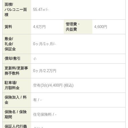
面積/
バルコニー面
55.47㎡/-
積
管理費・
賃料
4.6万円
4,600円
共益費
敷金/
礼金/
0ヶ月/1ヶ月/-
保証金
償却/敷引
-/-
更新料/更新事
0ヶ月/2.2万円
務手数料
駐車場/
空有(3台)/4,400円 (税込)
月額料金
保険加入 / 料
有 / -
金
保険名 / 保険
住宅保険料 / -
期間
保証人代行義