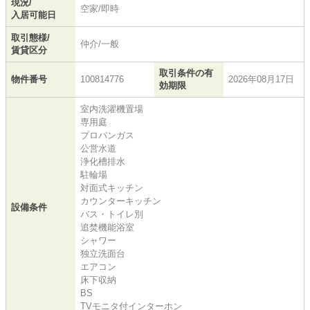
現況/
空家/即時
入居可能日
取引態様/
仲介/一般
賃貸区分
取引条件の有
物件番号
100814776
2026年08月17日
効期限
室内洗濯機置場
専用庭
プロパンガス
公営水道
浄化槽排水
駐輪場
対面式キッチン
カウンターキッチン
設備条件
バス・トイレ別
追焚機能浴室
シャワー
独立洗面台
エアコン
床下収納
BS
TVモニタ付インターホン