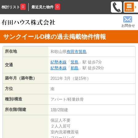
0
0
検討リスト
最近見た物件
お問合せ
サンクイールD棟の過去掲載物件情報
所在地
和歌山県
有田市
箕島
紀勢本線
「
箕島
」駅 徒歩7分
交通
紀勢本線
「
初島
」駅 徒歩29分
築年月（築年数）
2011年 3月（築15年）
方位
南
種別/構造
アパート/軽量鉄骨
所在階/階建
1階/2階建
保証人不要
２人入居可
室内洗濯機置場
フローリング