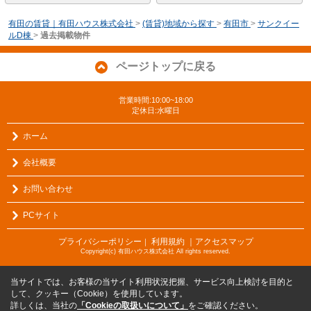
有田の賃貸｜有田ハウス株式会社
>
(賃貸)地域から探す
>
有田市
>
サンクイー
ルD棟
>
過去掲載物件
ページトップに戻る
営業時間:10:00~18:00
定休日:水曜日
ホーム
会社概要
お問い合わせ
PCサイト
プライバシーポリシー
利用規約
｜アクセスマップ
｜
Copyright(c) 有田ハウス株式会社 All rights reserved.
当サイトでは、お客様の当サイト利用状況把握、サービス向上検討を目的と
して、クッキー（Cookie）を使用しています。
詳しくは、当社の
「Cookieの取扱いについて」
をご確認ください。