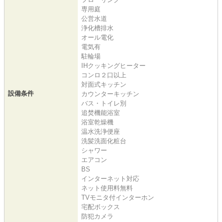
専用庭
公営水道
浄化槽排水
オール電化
電気有
駐輪場
IHクッキングヒーター
コンロ２口以上
対面式キッチン
設備条件
カウンターキッチン
バス・トイレ別
追焚機能浴室
浴室乾燥機
温水洗浄便座
洗髪洗面化粧台
シャワー
エアコン
BS
インターネット対応
ネット使用料無料
TVモニタ付インターホン
宅配ボックス
防犯カメラ