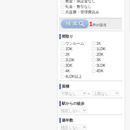
敷金・保証金なし
礼金・敷引なし
共益費・管理費込み
1
件が該当
間取り
ワンルーム
1K
1DK
1LDK
2K
2DK
2LDK
3K
3DK
3LDK
4K
4DK
4LDK以上
面積
～
駅からの徒歩
築年数