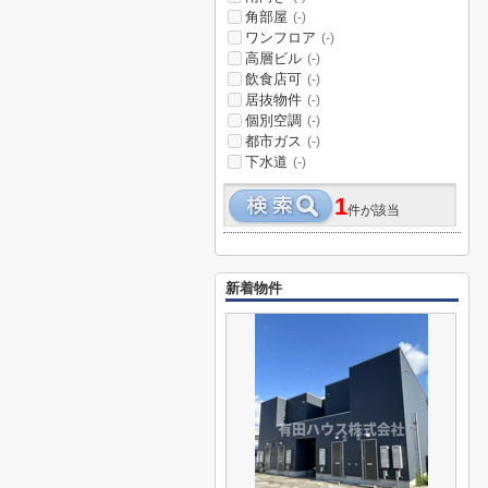
角部屋
(-)
ワンフロア
(-)
高層ビル
(-)
飲食店可
(-)
居抜物件
(-)
個別空調
(-)
都市ガス
(-)
下水道
(-)
1
件が該当
新着物件