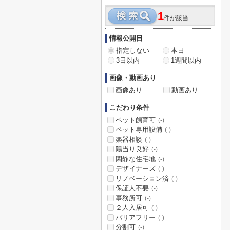
1
件が該当
情報公開日
指定しない
本日
3日以内
1週間以内
画像・動画あり
画像あり
動画あり
こだわり条件
ペット飼育可
(-)
ペット専用設備
(-)
楽器相談
(-)
陽当り良好
(-)
閑静な住宅地
(-)
デザイナーズ
(-)
リノベーション済
(-)
保証人不要
(-)
事務所可
(-)
２人入居可
(-)
バリアフリー
(-)
分割可
(-)