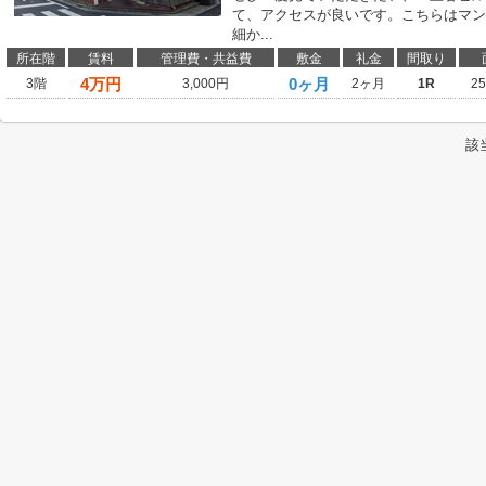
て、アクセスが良いです。こちらはマン
細か...
所在階
賃料
管理費・共益費
敷金
礼金
間取り
4
万円
0ヶ月
3階
3,000円
2ヶ月
1R
2
該