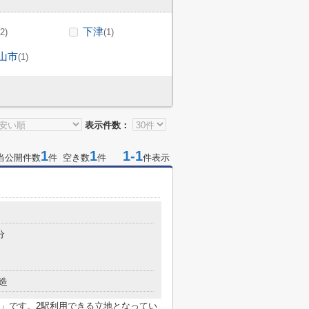
下津
(2)
(1)
山市
(1)
表示件数：
1
1
1-1
当公開件数
件 空き数
件
件表示
分
造
」です。2駅利用できる立地となってい