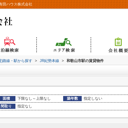
有田ハウス株式会社
貸)路線・駅から探す
>
JR紀勢本線
>
和歌山市駅の賃貸物件
面積
下限なし～上限なし
築年数
指定しない
間取り
指定なし