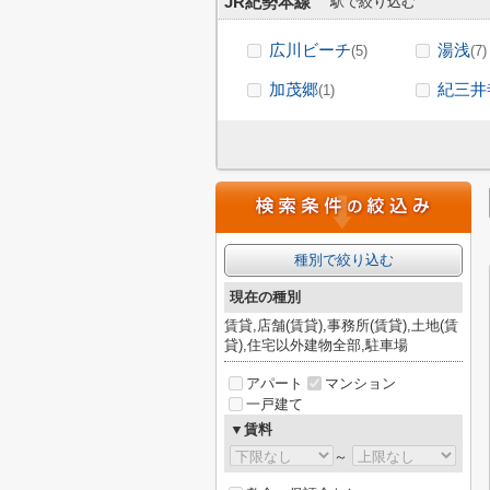
JR紀勢本線
駅で絞り込む
広川ビーチ
湯浅
(5)
(7)
加茂郷
紀三井
(1)
種別で絞り込む
現在の種別
賃貸,店舗(賃貸),事務所(賃貸),土地(賃
貸),住宅以外建物全部,駐車場
アパート
マンション
一戸建て
▼賃料
～