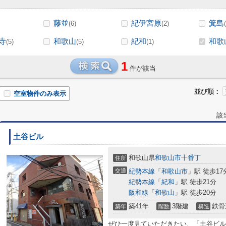
藤並
紀伊宮原
箕島
(6)
(2)
寺
和歌山
紀和
和歌
(5)
(5)
(1)
1
件が該当
並び順：
空室物件のみ表示
該
土谷ビル
和歌山県
和歌山市
十番丁
住所
交通
紀勢本線
「
和歌山市
」駅 徒歩17
紀勢本線
「
紀和
」駅 徒歩21分
阪和線
「
和歌山
」駅 徒歩20分
築41年
3階建
鉄骨
築年
階数
構造
ぜひ一度見ていただきたい、「土谷ビル