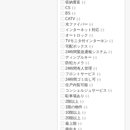
収納豊富
(-)
CS
(-)
BS
(-)
CATV
(-)
光ファイバー
(-)
インターネット対応
(-)
オートロック
(-)
TVモニタ付インターホン
(-)
宅配ボックス
(-)
24時間緊急通報システム
(-)
ディンプルキー
(-)
防犯カメラ
(-)
24時間有人管理
(-)
フロントサービス
(-)
24時間ゴミ出し可
(-)
住戸内覧可能
(-)
コンシェルジュサービス
(-)
駐車場あり
(-)
2階以上
(-)
1階の物件
(-)
10階以上
(-)
20階以上
(-)
最上階
(-)
南向き
(-)