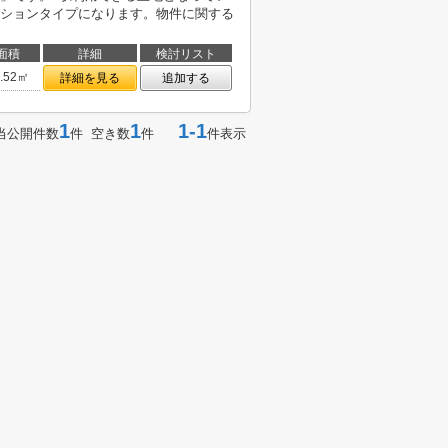
ションタイプになります。物件に関する
面積
詳細
検討リスト
5.52㎡
詳細を見る
追加する
1
1
1-1
当公開件数
件 空き数
件
件表示