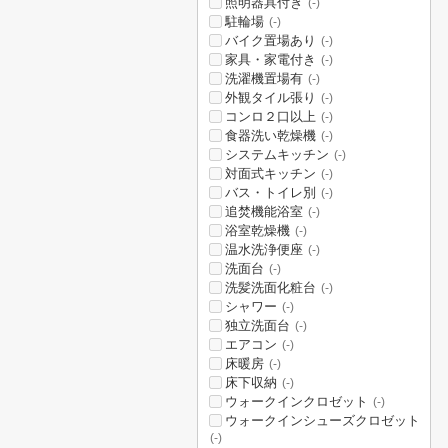
照明器具付き
(-)
駐輪場
(-)
バイク置場あり
(-)
家具・家電付き
(-)
洗濯機置場有
(-)
外観タイル張り
(-)
コンロ２口以上
(-)
食器洗い乾燥機
(-)
システムキッチン
(-)
対面式キッチン
(-)
バス・トイレ別
(-)
追焚機能浴室
(-)
浴室乾燥機
(-)
温水洗浄便座
(-)
洗面台
(-)
洗髪洗面化粧台
(-)
シャワー
(-)
独立洗面台
(-)
エアコン
(-)
床暖房
(-)
床下収納
(-)
ウォークインクロゼット
(-)
ウォークインシューズクロゼット
(-)