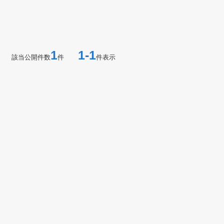
1
1-1
該当公開件数
件
件表示