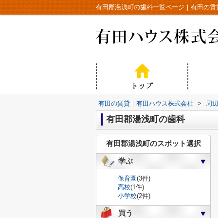
有田郡湯浅町の歯科一覧ページ｜有田の賃
有田の賃貸｜有田ハウス株式会社
>
周
有田郡湯浅町の歯科
有田郡湯浅町のスポット選択
学ぶ
保育園
(3件)
高校
(1件)
小学校
(2件)
買う