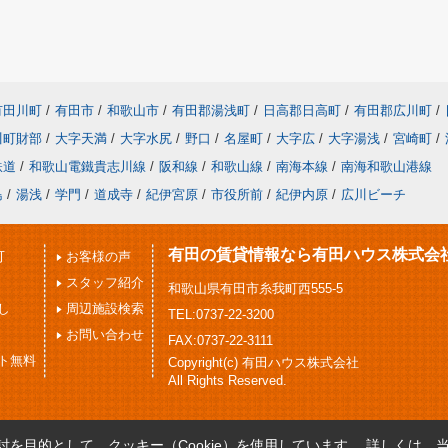
有田川町
/
有田市
/
和歌山市
/
有田郡湯浅町
/
日高郡日高町
/
有田郡広川町
/
川町財部
/
大字天満
/
大字水尻
/
野口
/
名屋町
/
大字広
/
大字湯浅
/
宮崎町
/
鉄道
/
和歌山電鐵貴志川線
/
阪和線
/
和歌山線
/
南海本線
/
南海和歌山港線
島
/
湯浅
/
学門
/
道成寺
/
紀伊宮原
/
市役所前
/
紀伊内原
/
広川ビーチ
有田の賃貸情報なら有田ハウス株式会
可
お客様の声
スタッフ紹介
和歌山県有田市糸我町西555-5
し
周辺施設検索
TEL:0737-22-3200
お問い合わせ
FAX:0737-22-3111
ト無料
Copyright(c) 有田ハウス株式会社
All Rights Reserved.
を目的として、クッキー（Cookie）を使用しています。
詳しくは、