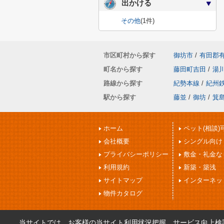
出かける
その他
(1件)
市区町村から探す
御坊市
/
有田郡
町名から探す
藤田町吉田
/
湯
路線から探す
紀勢本線
/
紀州
駅から探す
藤並
/
御坊
/
箕
ホーム
ペット(相談)
会社概要
シングル向け
プライバシーポリシー
敷金・礼金な
利用規約
新築・築浅
サイトマップ
インターネッ
物件カタログ
当サイトでは、お客様の当サイト利用状況把握、サービス向上検討