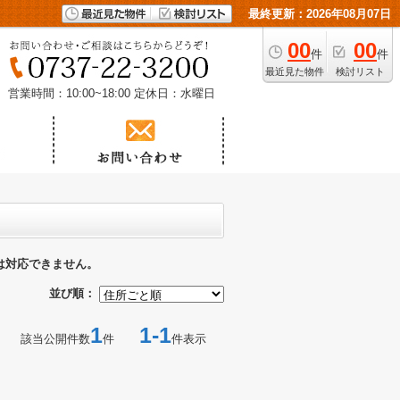
最終更新：2026年08月07日
00
00
件
件
最近見た物件
検討リスト
営業時間：10:00~18:00
定休日：水曜日
は対応できません。
並び順：
1
1-1
該当公開件数
件
件表示