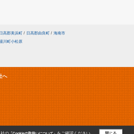
日高郡美浜町
/
日高郡由良町
/
海南市
湯川町小松原
社へ
当社の
をご確認ください。
閉じる
「Cookieの取扱いについて」