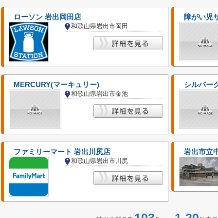
ローソン 岩出岡田店
障がい児
和歌山県岩出市岡田
MERCURY(マーキュリー)
シルバー
和歌山県岩出市金池
ファミリーマート 岩出川尻店
岩出市立
和歌山県岩出市川尻
103
1-20