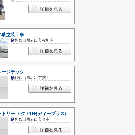
小薮塗装工事
和歌山県岩出市赤垣内
レージテック
和歌山県岩出市安上
ドリー アクアD+(ディープラス)
和歌山県岩出市今中