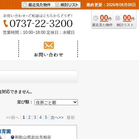
最終更新：2026年08月08日
00
00
件
件
最近見た物件
検討リスト
営業時間：10:00~18:00
定休日：水曜日
は対応できません。
並び順：
<<前へ
1
2
3
4
5
次へ>>
最初
保育園
和歌山県岩出市相谷