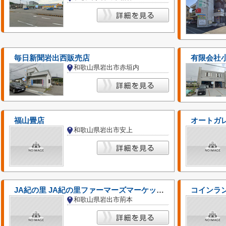
毎日新聞岩出西販売店
有限会社
和歌山県岩出市赤垣内
福山畳店
オートガ
和歌山県岩出市安上
JA紀の里 JA紀の里ファーマーズマーケット OINACITY
コインラン
和歌山県岩出市荊本