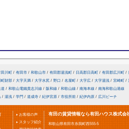
有田川町
/
有田市
/
和歌山市
/
有田郡湯浅町
/
日高郡日高町
/
有田郡広川町
/
川町財部
/
大字天満
/
大字水尻
/
野口
/
名屋町
/
大字広
/
大字湯浅
/
宮崎町
/
鉄道
/
和歌山電鐵貴志川線
/
阪和線
/
和歌山線
/
南海本線
/
南海和歌山港線
島
/
湯浅
/
学門
/
道成寺
/
紀伊宮原
/
市役所前
/
紀伊内原
/
広川ビーチ
有田の賃貸情報なら有田ハウス株式会
可
お客様の声
スタッフ紹介
和歌山県有田市糸我町西555-5