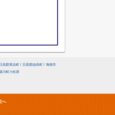
日高郡美浜町
/
日高郡由良町
/
海南市
湯川町小松原
社へ