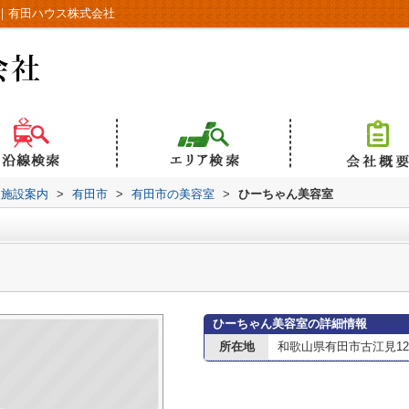
｜有田ハウス株式会社
辺施設案内
>
有田市
>
有田市の美容室
>
ひーちゃん美容室
ひーちゃん美容室の詳細情報
所在地
和歌山県有田市古江見12