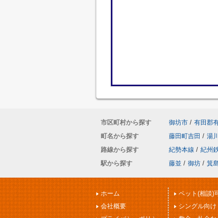
市区町村から探す
御坊市
/
有田郡
町名から探す
藤田町吉田
/
湯
路線から探す
紀勢本線
/
紀州
駅から探す
藤並
/
御坊
/
箕
ホーム
ペット(相談)
会社概要
シングル向け