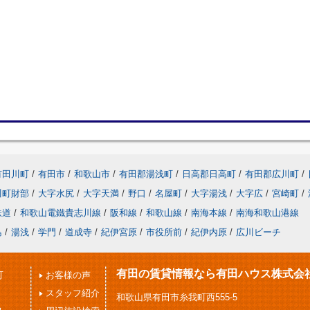
有田川町
/
有田市
/
和歌山市
/
有田郡湯浅町
/
日高郡日高町
/
有田郡広川町
/
川町財部
/
大字水尻
/
大字天満
/
野口
/
名屋町
/
大字湯浅
/
大字広
/
宮崎町
/
鉄道
/
和歌山電鐵貴志川線
/
阪和線
/
和歌山線
/
南海本線
/
南海和歌山港線
島
/
湯浅
/
学門
/
道成寺
/
紀伊宮原
/
市役所前
/
紀伊内原
/
広川ビーチ
有田の賃貸情報なら有田ハウス株式会
可
お客様の声
スタッフ紹介
和歌山県有田市糸我町西555-5