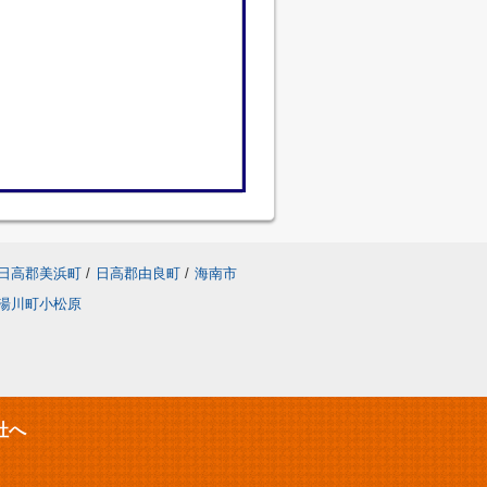
日高郡美浜町
/
日高郡由良町
/
海南市
湯川町小松原
社へ