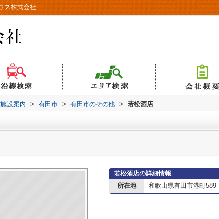
ウス株式会社
辺施設案内
>
有田市
>
有田市のその他
>
若松酒店
若松酒店の詳細情報
所在地
和歌山県有田市港町589