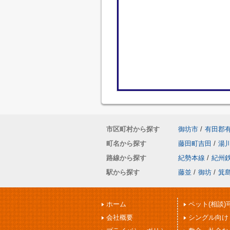
市区町村から探す
御坊市
/
有田郡
町名から探す
藤田町吉田
/
湯
路線から探す
紀勢本線
/
紀州
駅から探す
藤並
/
御坊
/
箕
ホーム
ペット(相談)
会社概要
シングル向け