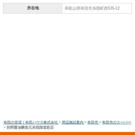
所在地
和歌山県有田市糸我町西535-12
有田の賃貸｜有田ハウス株式会社
>
周辺施設案内
>
有田市
>
有田市のスーパー
>
則岡醤油醸造元糸我国道筋店