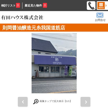
0
0
検討リスト
最近見た物件
お問合せ
則岡醤油醸造元糸我国道筋店
前
次
画像タップで拡大表示【
1
/1】