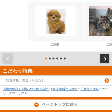
江川興
江
前
こだわり特集
【賃貸特集】敷金・礼金なし
有田の賃貸｜有田ハウス株式会社
>
(賃貸)地域から探す
>
日高郡由良町
>
カー
サ・グローリアⅠ
ページトップに戻る