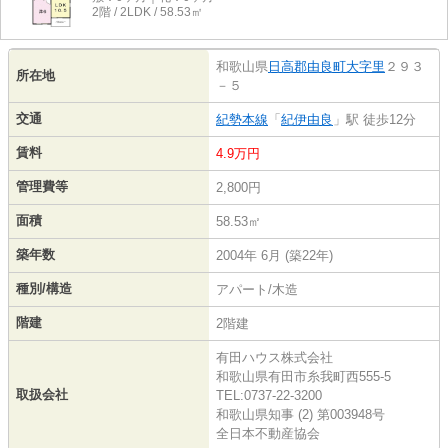
2階 / 2LDK / 58.53㎡
和歌山県
日高郡由良町
大字里
２９３
所在地
－５
交通
紀勢本線
「
紀伊由良
」駅 徒歩12分
賃料
4.9万円
管理費等
2,800円
面積
58.53㎡
築年数
2004年 6月 (築22年)
種別/構造
アパート/木造
階建
2階建
有田ハウス株式会社
和歌山県有田市糸我町西555-5
取扱会社
TEL:0737-22-3200
和歌山県知事 (2) 第003948号
全日本不動産協会