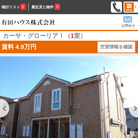
0
0
検討リスト
最近見た物件
お問合せ
カーサ・グローリアⅠ（
1
室）
賃料
4.9万円
空室情報を確認