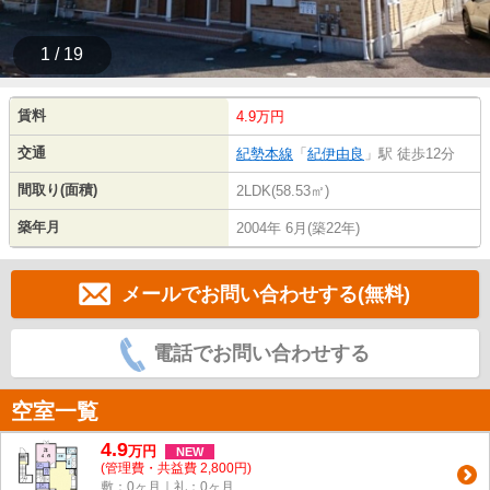
1 / 19
賃料
4.9万円
交通
紀勢本線
「
紀伊由良
」駅 徒歩12分
間取り(面積)
2LDK(58.53㎡)
築年月
2004年 6月(築22年)
メールでお問い合わせする(無料)
電話でお問い合わせする
空室一覧
4.9
万
円
NEW
(管理費・共益費 2,800円)
敷：0ヶ月｜礼：0ヶ月