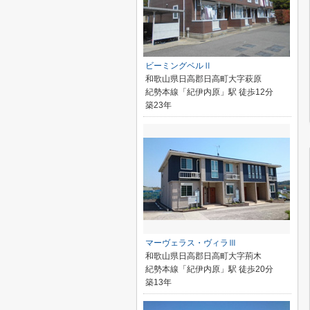
ビーミングベルⅡ
和歌山県日高郡日高町大字萩原
紀勢本線「紀伊内原」駅 徒歩12分
築23年
マーヴェラス・ヴィラⅢ
和歌山県日高郡日高町大字荊木
紀勢本線「紀伊内原」駅 徒歩20分
築13年