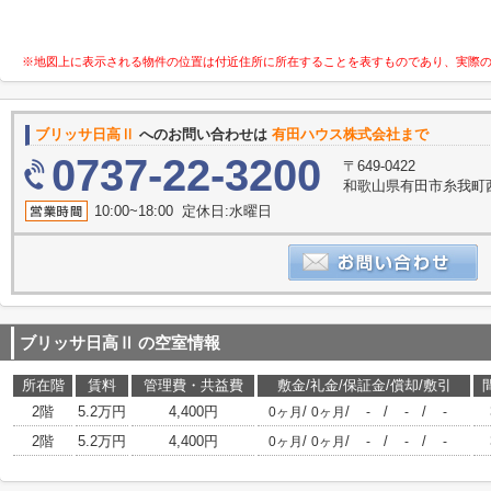
※地図上に表示される物件の位置は付近住所に所在することを表すものであり、実際
ブリッサ日高Ⅱ
へのお問い合わせは
有田ハウス株式会社まで
0737-22-3200
〒649-0422
和歌山県有田市糸我町西5
10:00~18:00 定休日:水曜日
ブリッサ日高Ⅱ
の空室情報
所在階
賃料
管理費・共益費
敷金/礼金/保証金/償却/敷引
2階
5.2万円
4,400円
/
/
/
/
0ヶ月
0ヶ月
-
-
-
2階
5.2万円
4,400円
/
/
/
/
0ヶ月
0ヶ月
-
-
-