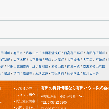
有田川町
/
有田市
/
和歌山市
/
有田郡湯浅町
/
日高郡日高町
/
有田郡広川町
/
川町財部
/
大字水尻
/
大字天満
/
野口
/
名屋町
/
大字湯浅
/
大字広
/
宮崎町
/
鉄道
/
和歌山電鐵貴志川線
/
阪和線
/
和歌山線
/
南海本線
/
南海和歌山港線
島
/
湯浅
/
学門
/
道成寺
/
紀伊宮原
/
市役所前
/
紀伊内原
/
広川ビーチ
有田の賃貸情報なら有田ハウス株式会
可
お客様の声
スタッフ紹介
和歌山県有田市糸我町西555-5
し
周辺施設検索
TEL:0737-22-3200
お問い合わせ
FAX:0737-22-3111