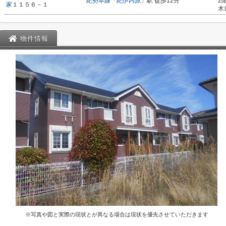
紀勢本線
「
紀伊内原
」駅 徒歩12分
2
家
１１５６－１
木
物件情報
※写真や図と実際の現状とが異なる場合は現状を優先させていただきます