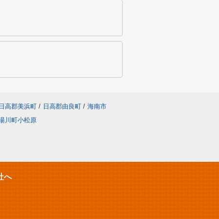
日高郡美浜町
/
日高郡由良町
/
海南市
湯川町小松原
社へ