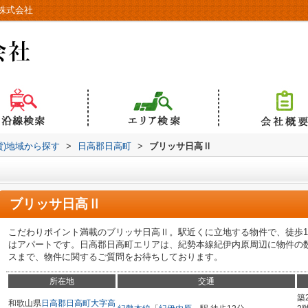
株式会社
貸)地域から探す
>
日高郡日高町
>
ブリッサ日高Ⅱ
ブリッサ日高Ⅱ
こだわりポイント満載のブリッサ日高Ⅱ。駅近くに立地する物件で、徒歩1
はアパートです。日高郡日高町エリアは、紀勢本線紀伊内原周辺に物件の数が豊富
スまで、物件に関するご質問をお待ちしております。
所在地
交通
築
和歌山県
日高郡日高町
大字高