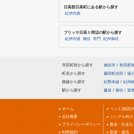
日高郡日高町にある駅から探す
紀伊内原
ブリッサ日高Ⅱ周辺の駅から探す
紀伊内原
御坊
学門
紀伊御坊
市区町村から探す
御坊市
/
有田郡
町名から探す
藤田町吉田
/
湯
路線から探す
紀勢本線
/
紀州
駅から探す
藤並
/
御坊
/
箕
ホーム
ペット(相談)
会社概要
シングル向け
プライバシーポリシー
敷金・礼金な
利用規約
新築・築浅