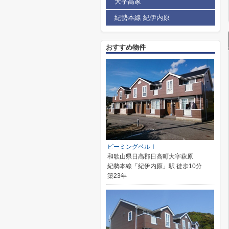
大字高家
紀勢本線 紀伊内原
おすすめ物件
ビーミングベルⅠ
和歌山県日高郡日高町大字萩原
紀勢本線「紀伊内原」駅 徒歩10分
築23年