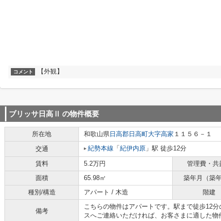
【外観】
コメント
ブリッサ日高Ⅱ
の物件概要
所在地
和歌山県
日高郡日高町
大字高家
１１５６－１
紀勢本線
「
紀伊内原
」駅 徒歩12分
交通
賃料
5.2万円
管理費・共
面積
65.98㎡
築年月（築
種別/構造
アパート / 木造
階建
こちらの物件はアパートです。駅まで徒歩12分の物件
備考
スへご連絡いただければ、お客さまに適した物