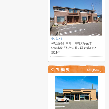
ラパンⅠ
和歌山県日高郡日高町大字荊木
紀勢本線「紀伊内原」駅 徒歩11分
築13年