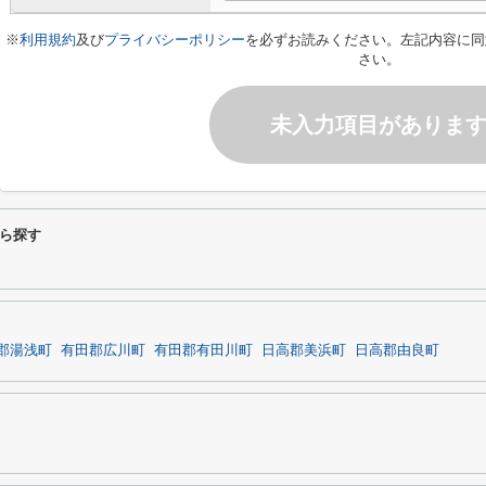
※
利用規約
及び
プライバシーポリシー
を必ずお読みください。左記内容に同
さい。
未入力項目がありま
ら探す
郡湯浅町
有田郡広川町
有田郡有田川町
日高郡美浜町
日高郡由良町