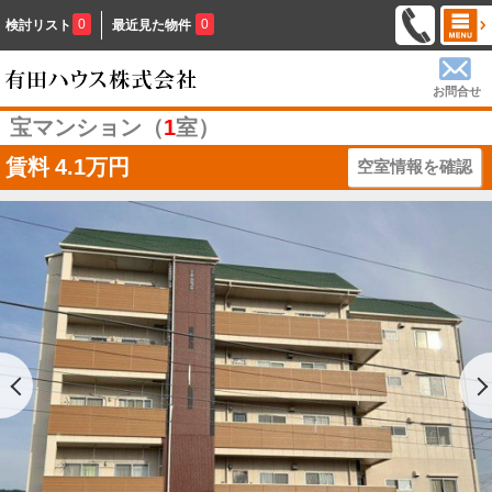
0
0
検討リスト
最近見た物件
お問合せ
宝マンション（
1
室）
賃料
4.1万円
空室情報を確認