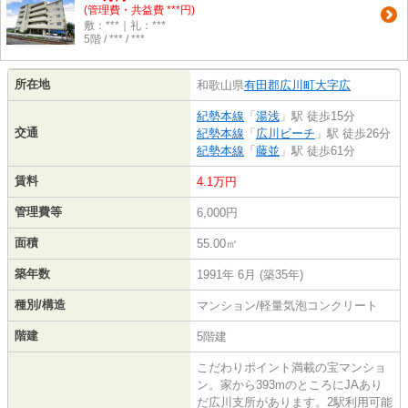
(管理費・共益費 ***円)
敷：***｜礼：***
5階 / *** / ***
所在地
和歌山県
有田郡広川町
大字広
紀勢本線
「
湯浅
」駅 徒歩15分
交通
紀勢本線
「
広川ビーチ
」駅 徒歩26分
紀勢本線
「
藤並
」駅 徒歩61分
賃料
4.1万円
管理費等
6,000円
面積
55.00㎡
築年数
1991年 6月 (築35年)
種別/構造
マンション/軽量気泡コンクリート
階建
5階建
こだわりポイント満載の宝マンショ
ン。家から393mのところにJAあり
だ広川支所があります。2駅利用可能