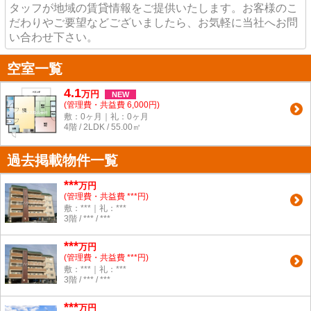
タッフが地域の賃貸情報をご提供いたします。お客様のこ
だわりやご要望などございましたら、お気軽に当社へお問
い合わせ下さい。
空室一覧
4.1
万
円
NEW
(管理費・共益費 6,000円)
敷：0ヶ月｜礼：0ヶ月
4階 / 2LDK / 55.00㎡
過去掲載物件一覧
***
万円
(管理費・共益費 ***円)
敷：***｜礼：***
3階 / *** / ***
***
万円
(管理費・共益費 ***円)
敷：***｜礼：***
3階 / *** / ***
***
万円