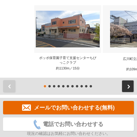
ポッポ保育園子育て支援センターちび
広川町立
っこクラブ
約1130m／15分
約109
前
メールでお問い合わせする(無料)
電話でお問い合わせする
現況の確認はお気軽にお問い合わせください。