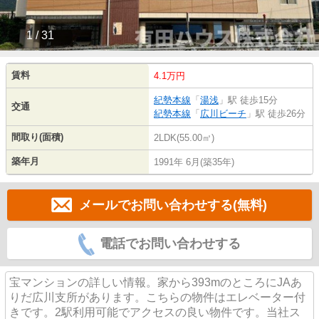
1 / 31
賃料
4.1万円
紀勢本線
「
湯浅
」駅 徒歩15分
交通
紀勢本線
「
広川ビーチ
」駅 徒歩26分
間取り(面積)
2LDK(55.00㎡)
築年月
1991年 6月(築35年)
メールでお問い合わせする(無料)
電話でお問い合わせする
宝マンションの詳しい情報。家から393mのところにJAあ
りだ広川支所があります。こちらの物件はエレベーター付
きです。2駅利用可能でアクセスの良い物件です。当社ス