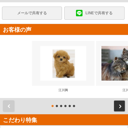
メールで共有する
LINEで共有する
お客様の声
江川興
江
前
こだわり特集