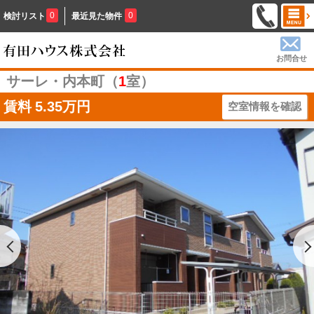
0
0
検討リスト
最近見た物件
お問合せ
サーレ・内本町（
1
室）
賃料
5.35万円
空室情報を確認