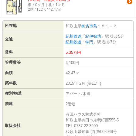
敷：0ヶ月｜礼：1ヶ月
2階 / 1LDK / 42.47㎡
所在地
和歌山県
御坊市
島
１８１－２
紀州鉄道
「
紀伊御坊
」駅 徒歩5分
交通
紀州鉄道
「
学門
」駅 徒歩7分
賃料
5.35万円
管理費等
4,100円
面積
42.47㎡
築年数
2015年 2月 (築11年)
種別/構造
アパート/木造
階建
2階建
有田ハウス株式会社
和歌山県有田市糸我町西555-5
取扱会社
TEL:0737-22-3200
和歌山県知事 (2) 第003948号