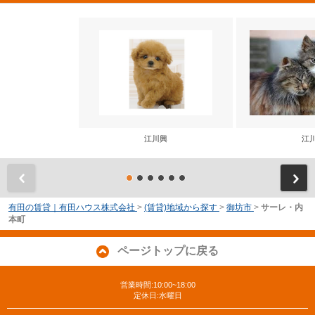
江川興
江
前
有田の賃貸｜有田ハウス株式会社
>
(賃貸)地域から探す
>
御坊市
>
サーレ・内
本町
ページトップに戻る
営業時間:10:00~18:00
定休日:水曜日