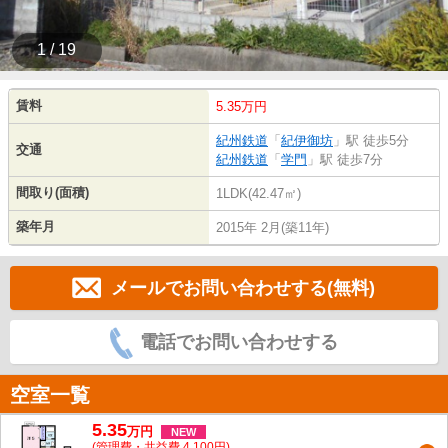
1 / 19
賃料
5.35万円
紀州鉄道
「
紀伊御坊
」駅 徒歩5分
交通
紀州鉄道
「
学門
」駅 徒歩7分
間取り(面積)
1LDK(42.47㎡)
築年月
2015年 2月(築11年)
メールでお問い合わせする(無料)
電話でお問い合わせする
空室一覧
5.35
万
円
NEW
(管理費・共益費 4,100円)