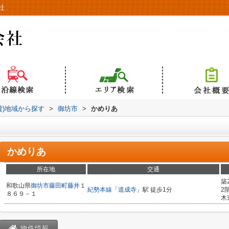
社
貸)地域から探す
>
御坊市
>
かめりあ
かめりあ
所在地
交通
築
和歌山県
御坊市
藤田町藤井
１
紀勢本線
「
道成寺
」駅 徒歩1分
2
８６９－１
木
物件情報