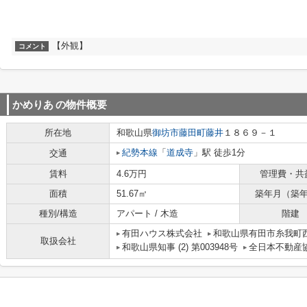
【外観】
コメント
かめりあ
の物件概要
所在地
和歌山県
御坊市
藤田町藤井
１８６９－１
紀勢本線
「
道成寺
」駅 徒歩1分
交通
賃料
4.6万円
管理費・共
面積
51.67㎡
築年月（築
種別/構造
アパート / 木造
階建
有田ハウス株式会社
和歌山県有田市糸我町西5
取扱会社
和歌山県知事 (2) 第003948号
全日本不動産