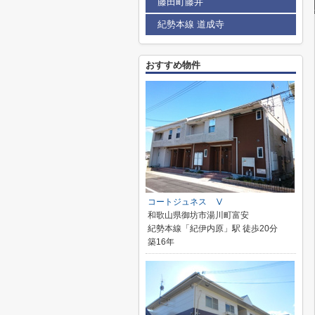
藤田町藤井
紀勢本線 道成寺
おすすめ物件
コートジュネス Ⅴ
和歌山県御坊市湯川町富安
紀勢本線「紀伊内原」駅 徒歩20分
築16年