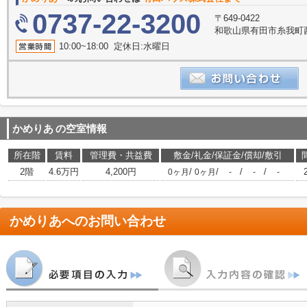
0737-22-3200
〒649-0422
和歌山県有田市糸我町西5
10:00~18:00 定休日:水曜日
かめりあ
の空室情報
所在階
賃料
管理費・共益費
敷金/礼金/保証金/償却/敷引
2階
4.6万円
4,200円
/
/
/
/
0ヶ月
0ヶ月
-
-
-
かめりあ
へのお問い合わせ