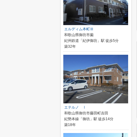
エルディム本町Ⅲ
和歌山県御坊市薗
紀州鉄道「紀伊御坊」駅 徒歩5分
築32年
エテルノ Ⅰ
和歌山県御坊市藤田町吉田
紀勢本線「御坊」駅 徒歩14分
築18年