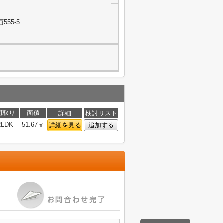
55-5
間取り
面積
詳細
検討リスト
2LDK
51.67㎡
詳細を見る
追加する