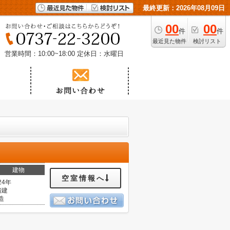
最終更新：2026年08月09日
00
00
件
件
最近見た物件
検討リスト
営業時間：10:00~18:00
定休日：水曜日
建物
空室情報へ
24年
階建
造