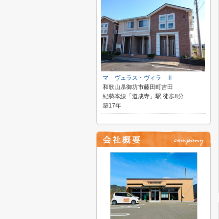
マ－ヴェラス・ヴィラ Ⅱ
和歌山県御坊市藤田町吉田
紀勢本線「道成寺」駅 徒歩8分
築17年