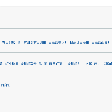
町
有田郡広川町
有田郡有田川町
日高郡美浜町
日高郡日高町
日高郡由良町
湯川町小松原
湯川町富安
島
薗
藤田町藤井
湯川町丸山
名屋
岩内
塩屋
西御坊