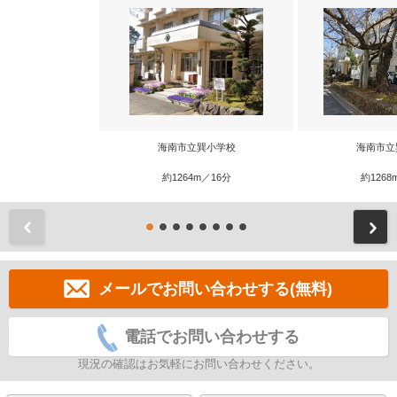
海南市立巽小学校
海南市立
約1264m／16分
約1268
前
メールでお問い合わせする(無料)
電話でお問い合わせする
現況の確認はお気軽にお問い合わせください。