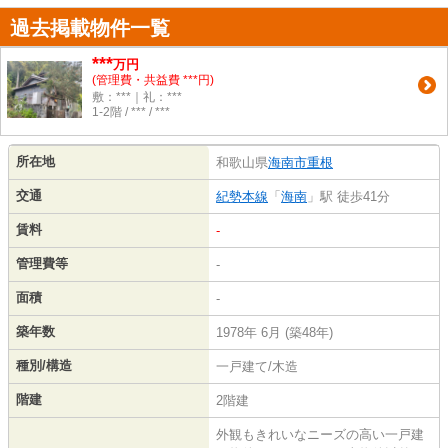
過去掲載物件一覧
***
万円
(管理費・共益費 ***円)
敷：***｜礼：***
1-2階 / *** / ***
所在地
和歌山県
海南市
重根
交通
紀勢本線
「
海南
」駅 徒歩41分
賃料
-
管理費等
-
面積
-
築年数
1978年 6月 (築48年)
種別/構造
一戸建て/木造
階建
2階建
外観もきれいなニーズの高い一戸建