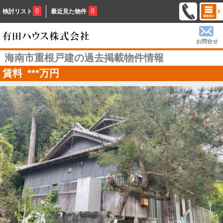
0
0
検討リスト
最近見た物件
お問合せ
海南市重根戸建の過去掲載物件情報
賃料
***
万円