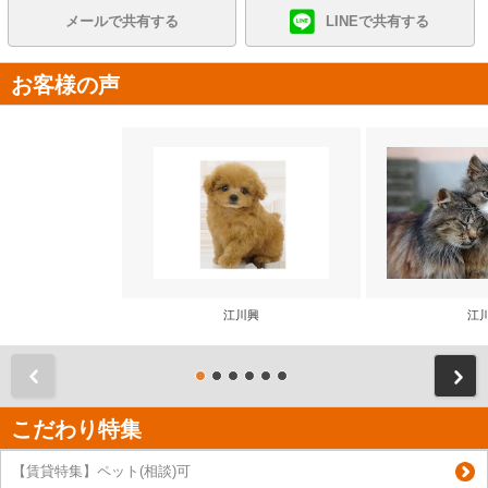
メールで共有する
LINEで共有する
お客様の声
江川興
江
前
こだわり特集
【賃貸特集】ペット(相談)可