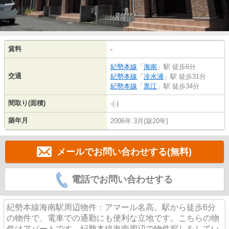
賃料
-
紀勢本線
「
海南
」駅 徒歩6分
交通
紀勢本線
「
冷水浦
」駅 徒歩31分
紀勢本線
「
黒江
」駅 徒歩34分
間取り(面積)
-(-)
築年月
2006年 3月(築20年)
メールでお問い合わせする(無料)
電話でお問い合わせする
紀勢本線海南駅周辺物件：アマール名高。駅から徒歩6分
の物件で、電車での通勤にも便利な立地です。こちらの物
件はアパートです。紀勢本線海南周辺で物件探しをしてい