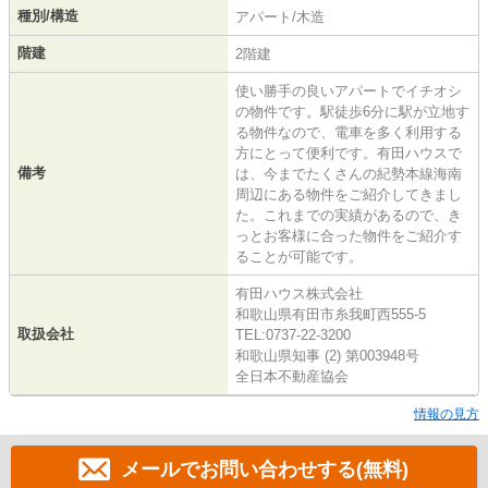
種別/構造
アパート/木造
階建
2階建
使い勝手の良いアパートでイチオシ
の物件です。駅徒歩6分に駅が立地す
る物件なので、電車を多く利用する
方にとって便利です。有田ハウスで
備考
は、今までたくさんの紀勢本線海南
周辺にある物件をご紹介してきまし
た。これまでの実績があるので、き
っとお客様に合った物件をご紹介す
ることが可能です。
有田ハウス株式会社
和歌山県有田市糸我町西555-5
取扱会社
TEL:0737-22-3200
和歌山県知事 (2) 第003948号
全日本不動産協会
情報の見方
メールでお問い合わせする(無料)