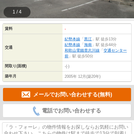
1 / 4
賃料
-
紀勢本線
「
黒江
」駅 徒歩13分
紀勢本線
「
海南
」駅 徒歩44分
交通
和歌山電鐵貴志川線
「
交通センター
前
」駅 徒歩50分
間取り(面積)
-(-)
築年月
2005年 12月(築20年)
メールでお問い合わせする(無料)
電話でお問い合わせする
「ラ・フォーレ」の物件情報をお探しならお気軽にお問い
合わせ下さい。こちらの物件は駅まで徒歩で13分で到着し