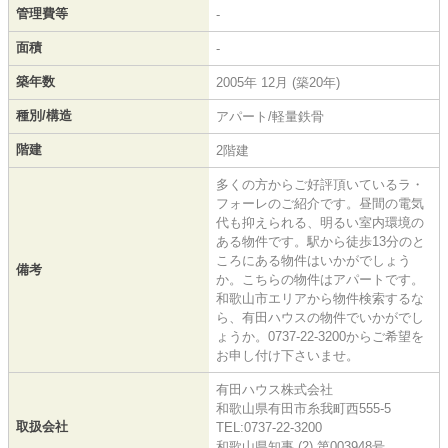
管理費等
-
面積
-
築年数
2005年 12月 (築20年)
種別/構造
アパート/軽量鉄骨
階建
2階建
多くの方からご好評頂いているラ・
フォーレのご紹介です。昼間の電気
代も抑えられる、明るい室内環境の
ある物件です。駅から徒歩13分のと
ころにある物件はいかがでしょう
備考
か。こちらの物件はアパートです。
和歌山市エリアから物件検索するな
ら、有田ハウスの物件でいかがでし
ょうか。0737-22-3200からご希望を
お申し付け下さいませ。
有田ハウス株式会社
和歌山県有田市糸我町西555-5
取扱会社
TEL:0737-22-3200
和歌山県知事 (2) 第003948号