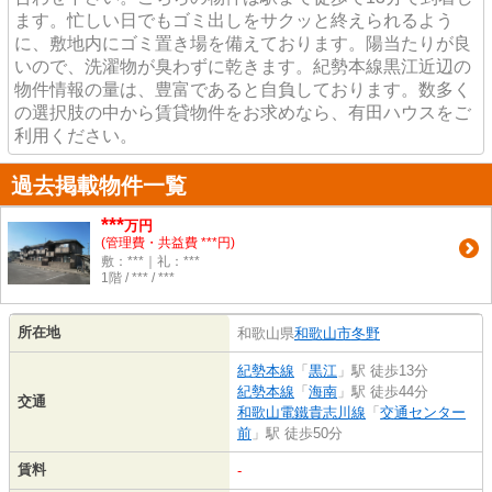
ます。忙しい日でもゴミ出しをサクッと終えられるよう
に、敷地内にゴミ置き場を備えております。陽当たりが良
いので、洗濯物が臭わずに乾きます。紀勢本線黒江近辺の
物件情報の量は、豊富であると自負しております。数多く
の選択肢の中から賃貸物件をお求めなら、有田ハウスをご
利用ください。
過去掲載物件一覧
***
万円
(管理費・共益費 ***円)
敷：***｜礼：***
1階 / *** / ***
所在地
和歌山県
和歌山市
冬野
紀勢本線
「
黒江
」駅 徒歩13分
紀勢本線
「
海南
」駅 徒歩44分
交通
和歌山電鐵貴志川線
「
交通センター
前
」駅 徒歩50分
賃料
-