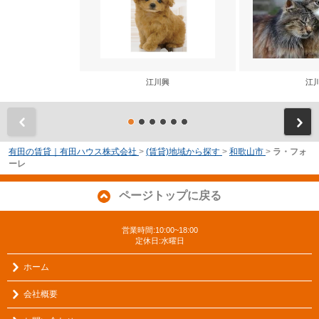
江川興
江
前
有田の賃貸｜有田ハウス株式会社
>
(賃貸)地域から探す
>
和歌山市
>
ラ・フォ
ーレ
ページトップに戻る
営業時間:10:00~18:00
定休日:水曜日
ホーム
会社概要