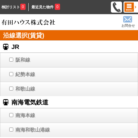
0
0
検討リスト
最近見た物件
お問合せ
沿線選択(賃貸)
JR
阪和線
紀勢本線
和歌山線
南海電気鉄道
南海本線
南海和歌山港線