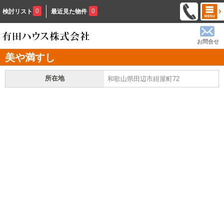
0
0
検討リスト
最近見た物件
お問合せ
美や満すし
所在地
和歌山県田辺市紺屋町72