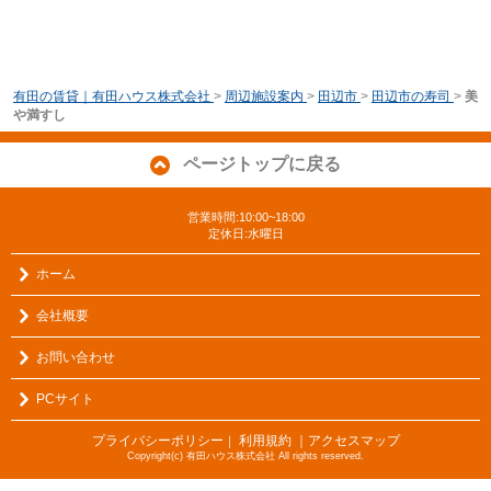
有田の賃貸｜有田ハウス株式会社
>
周辺施設案内
>
田辺市
>
田辺市の寿司
>
美
や満すし
ページトップに戻る
営業時間:10:00~18:00
定休日:水曜日
ホーム
会社概要
お問い合わせ
PCサイト
プライバシーポリシー
利用規約
｜アクセスマップ
｜
Copyright(c) 有田ハウス株式会社 All rights reserved.