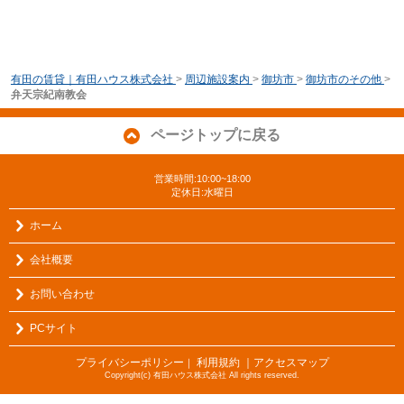
有田の賃貸｜有田ハウス株式会社
>
周辺施設案内
>
御坊市
>
御坊市のその他
>
弁天宗紀南教会
ページトップに戻る
営業時間:10:00~18:00
定休日:水曜日
ホーム
会社概要
お問い合わせ
PCサイト
プライバシーポリシー
利用規約
｜アクセスマップ
｜
Copyright(c) 有田ハウス株式会社 All rights reserved.