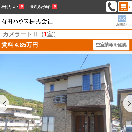
0
0
検討リスト
最近見た物件
お問合せ
カメラートⅡ（
1
室）
賃料
4.85万円
空室情報を確認