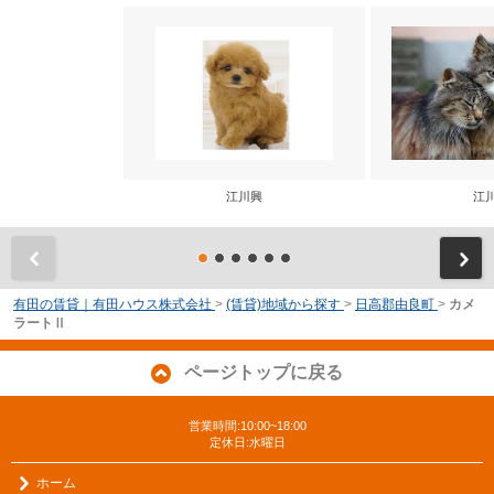
江川興
江
前
有田の賃貸｜有田ハウス株式会社
>
(賃貸)地域から探す
>
日高郡由良町
>
カメ
ラートⅡ
ページトップに戻る
営業時間:10:00~18:00
定休日:水曜日
ホーム