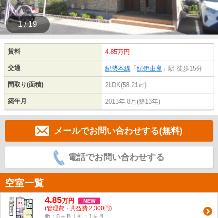
1 / 19
賃料
4.85万円
交通
紀勢本線
「
紀伊由良
」駅 徒歩15分
間取り(面積)
2LDK(58.21㎡)
築年月
2013年 8月(築13年)
メールでお問い合わせする(無料)
電話でお問い合わせする
空室一覧
4.85
万
円
NEW
(管理費・共益費 2,300円)
敷：0ヶ月｜礼：1ヶ月