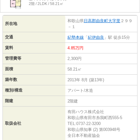
2階 / 2LDK / 58.21㎡
和歌山県
日高郡由良町
大字里
２９９
所在地
－１
交通
紀勢本線
「
紀伊由良
」駅 徒歩15分
賃料
4.85万円
管理費等
2,300円
面積
58.21㎡
築年数
2013年 8月 (築13年)
種別/構造
アパート/木造
階建
2階建
有田ハウス株式会社
和歌山県有田市糸我町西555-5
取扱会社
TEL:0737-22-3200
和歌山県知事 (2) 第003948号
全日本不動産協会