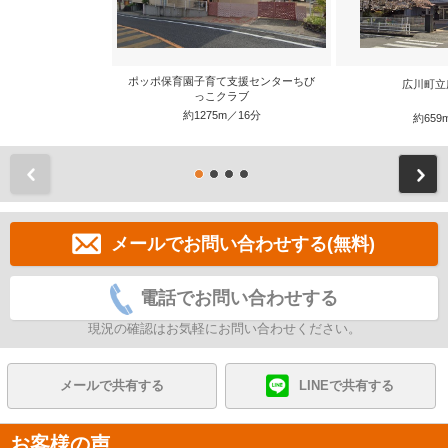
ポッポ保育園子育て支援センターちび
広川町立
っこクラブ
約1275m／16分
約659
前
メールでお問い合わせする(無料)
電話でお問い合わせする
現況の確認はお気軽にお問い合わせください。
メールで共有する
LINEで共有する
お客様の声