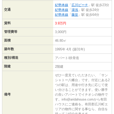
紀勢本線
「
広川ビーチ
」駅 徒歩23分
交通
紀勢本線
「
湯浅
」駅 徒歩24分
紀勢本線
「
藤並
」駅 徒歩64分
賃料
3.9万円
管理費等
3,000円
面積
46.80㎡
築年数
1995年 4月 (築31年)
種別/構造
アパート/鉄骨造
階建
2階建
ぜひ一度見ていただきたい、「サン
シャトー八幡台」です。付近にある2
つの駅は、用途や行き先に応じて使
い分けることができます。使い勝手
備考
の良いアパートでイチオシの物件で
す。info@aridahouse.comから有田
ハウスにご連絡を。有田郡広川町エ
リアの物件に関する事なら、自信を
持ってご紹介出来ます。