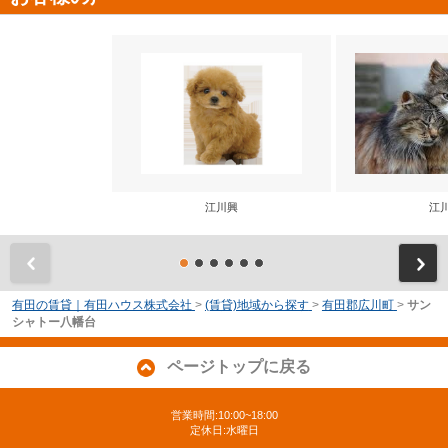
江川興
江
前
有田の賃貸｜有田ハウス株式会社
>
(賃貸)地域から探す
>
有田郡広川町
>
サン
シャトー八幡台
ページトップに戻る
営業時間:10:00~18:00
定休日:水曜日