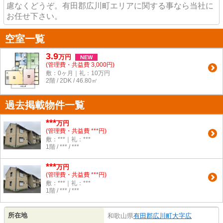
慮なくどうぞ。有田郡広川町エリアに関する事なら当社に
お任せ下さい。
空室一覧
3.9
万
円
NEW
(管理費・共益費 3,000円)
敷：0ヶ月｜礼：10万円
2階 / 2DK / 46.80㎡
過去掲載物件一覧
***
万円
(管理費・共益費 ***円)
敷：***｜礼：***
1階 / *** / ***
***
万円
(管理費・共益費 ***円)
敷：***｜礼：***
1階 / *** / ***
所在地
和歌山県
有田郡広川町
大字広