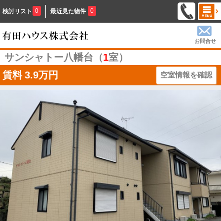
0
0
検討リスト
最近見た物件
お問合せ
サンシャトー八幡台（
1
室）
賃料
3.9万円
空室情報を確認