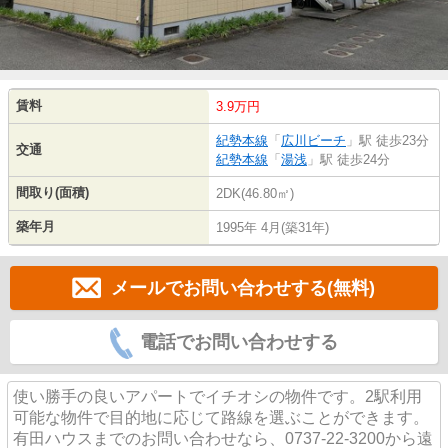
賃料
3.9万円
紀勢本線
「
広川ビーチ
」駅 徒歩23分
交通
紀勢本線
「
湯浅
」駅 徒歩24分
間取り(面積)
2DK(46.80㎡)
築年月
1995年 4月(築31年)
メールでお問い合わせする(無料)
電話でお問い合わせする
使い勝手の良いアパートでイチオシの物件です。2駅利用
可能な物件で目的地に応じて路線を選ぶことができます。
有田ハウスまでのお問い合わせなら、0737-22-3200から遠