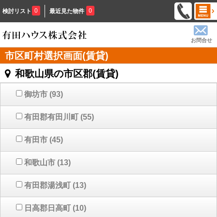
0
0
検討リスト
最近見た物件
お問合せ
市区町村選択画面(賃貸)
和歌山県の市区郡(賃貸)
御坊市
(93)
有田郡有田川町
(55)
有田市
(45)
和歌山市
(13)
有田郡湯浅町
(13)
日高郡日高町
(10)