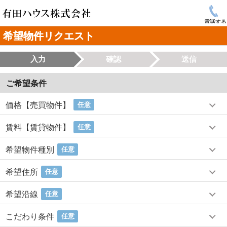
電話する
希望物件リクエスト
入力
確認
送信
ご希望条件
価格【売買物件】
任意
賃料【賃貸物件】
任意
希望物件種別
任意
希望住所
任意
希望沿線
任意
こだわり条件
任意