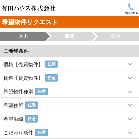
電話する
希望物件リクエスト
入力
確認
送信
ご希望条件
価格【売買物件】
任意
賃料【賃貸物件】
任意
希望物件種別
任意
希望住所
任意
希望沿線
任意
こだわり条件
任意