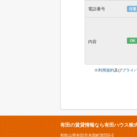
電話番号
任意
OK
内容
※
利用規約
及び
プライ
有田の賃貸情報なら有田ハウス株
和歌山県有田市糸我町西555-5