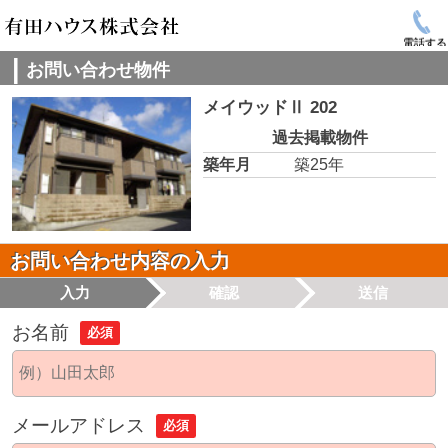
電話する
お問い合わせ物件
メイウッドⅡ 202
過去掲載物件
築年月
築25年
お問い合わせ内容の入力
入力
確認
送信
お名前
必須
メールアドレス
必須