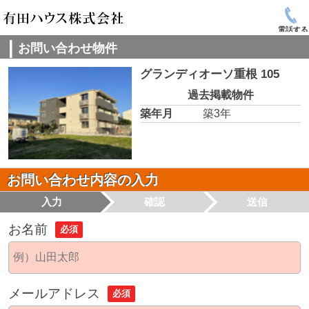
電話する
お問い合わせ物件
グランディオーソ重根 105
過去掲載物件
築年月
築3年
お問い合わせ内容の入力
入力
確認
送信
お名前
必須
メールアドレス
必須