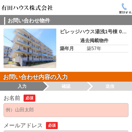
電話する
お問い合わせ物件
ビレッジハウス湯浅1号棟 0107
過去掲載物件
築年月
築57年
お問い合わせ内容の入力
入力
確認
送信
お名前
必須
メールアドレス
必須