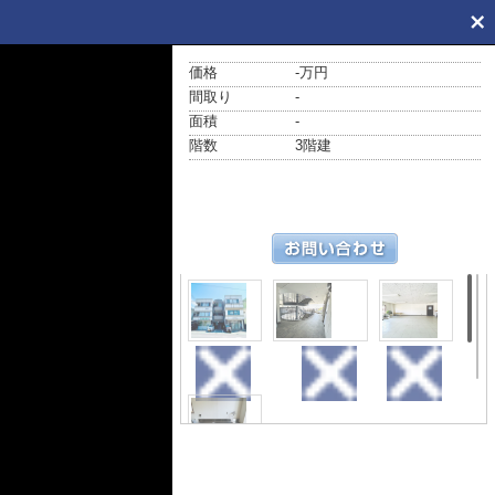
価格
-万円
間取り
-
面積
-
階数
3階建
外観
その他
内装
設備