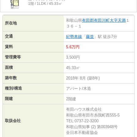
1階 / 1LDK / 45.33㎡
和歌山県
有田郡有田川町
大字天満
１
所在地
３６－１
交通
紀勢本線
「
藤並
」駅 徒歩7分
賃料
5.6万円
管理費等
3,500円
面積
45.33㎡
築年数
2018年 8月 (築8年)
種別/構造
アパート/木造
階建
2階建
有田ハウス株式会社
和歌山県有田市糸我町西555-5
取扱会社
TEL:0737-22-3200
和歌山県知事 (2) 第003948号
全日本不動産協会