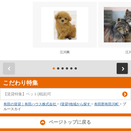
江川興
江
前
こだわり特集
【賃貸特集】ペット(相談)可
有田の賃貸｜有田ハウス株式会社
>
(賃貸)地域から探す
>
有田郡有田川町
>
ブ
ルースカイ
ページトップに戻る