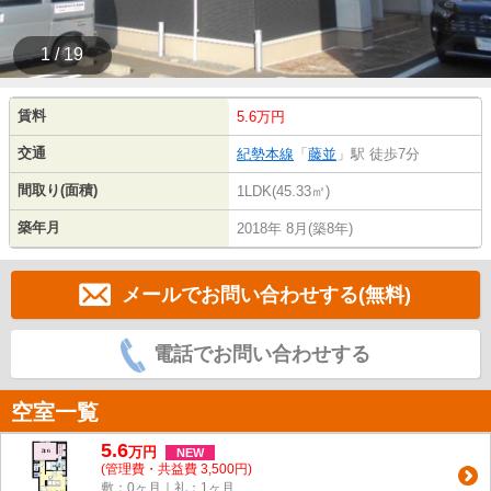
1 / 19
賃料
5.6万円
交通
紀勢本線
「
藤並
」駅 徒歩7分
間取り(面積)
1LDK(45.33㎡)
築年月
2018年 8月(築8年)
メールでお問い合わせする(無料)
電話でお問い合わせする
空室一覧
5.6
万
円
NEW
(管理費・共益費 3,500円)
敷：0ヶ月｜礼：1ヶ月