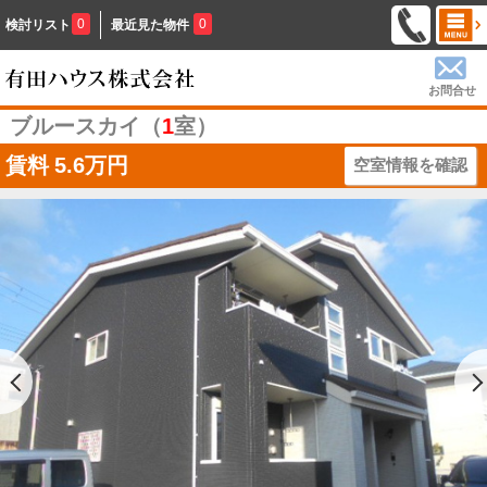
0
0
検討リスト
最近見た物件
お問合せ
ブルースカイ（
1
室）
賃料
5.6万円
空室情報を確認