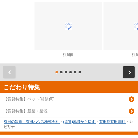
江川興
江
前
こだわり特集
【賃貸特集】ペット(相談)可
【賃貸特集】新築・築浅
有田の賃貸｜有田ハウス株式会社
>
(賃貸)地域から探す
>
有田郡有田川町
>
カ
ピリナ