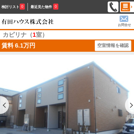
0
0
検討リスト
最近見た物件
お問合せ
カピリナ（
1
室）
賃料
6.1万円
空室情報を確認