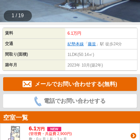
1 / 19
賃料
6.1万円
交通
紀勢本線
「
藤並
」駅 徒歩24分
間取り(面積)
1LDK(50.14㎡)
築年月
2023年 10月(築2年)
メールでお問い合わせする(無料)
電話でお問い合わせする
空室一覧
6.1
万
円
NEW
(管理費・共益費 2,900円)
敷：0ヶ月｜礼：1ヶ月