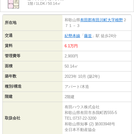
1階 / 1LDK / 50.14㎡
和歌山県
有田郡有田川町
大字植野
２
所在地
７１－３
交通
紀勢本線
「
藤並
」駅 徒歩24分
賃料
6.1万円
管理費等
2,900円
面積
50.14㎡
築年数
2023年 10月 (築2年)
種別/構造
アパート/木造
階建
2階建
有田ハウス株式会社
和歌山県有田市糸我町西555-5
取扱会社
TEL:0737-22-3200
和歌山県知事 (2) 第003948号
全日本不動産協会